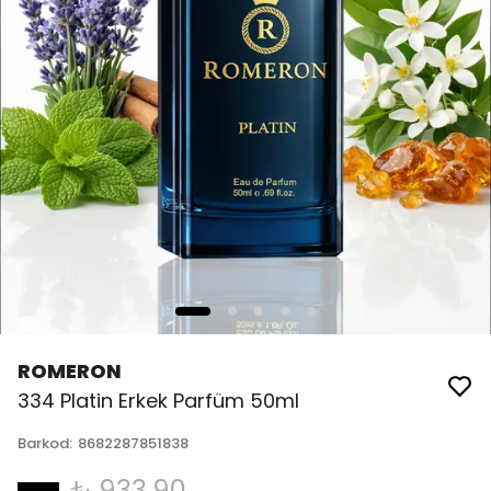
ROMERON
334 Platin Erkek Parfüm 50ml
Barkod
:
8682287851838
₺ 933.90