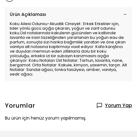
Ürün Açıklaması
Koku Ailesi:Odunsu-Akuatik Cinsiyet : Erkek Erkekler için,
lider yönlü gücü açığa çıkaran, yoğun ve zarif odunsu
koku.Üst notalarında kakulenin gücünden ve kalbinde
lavanta ve irisin tazeliğinden yararlanan bu yoğun eau de
parfum, sonuçta sizi harika bağımlılık yaratan ve öne çıkan
vanilya alt notasına kaptırmayı vaat ediyor. Kafa karıştırıcı
ve duyuları memnun eden zıtlıklarla dolu bir koku
yolculuğu, erkeksi izi bir subayın karizmasını açığa
çıkarıyor. Koku Notaları Üst Notalar: Tarhun, lavanta, nane,
bergamot. Orta Notalar: Kakule, kimyon, yasemin, tarçın. Alt
Notalar: Sandal ağacı, tonka fasülyesi, amber, vanilya,
sedir ağacı.
Yorumlar
Yorum Yap
Bu ürün için henüz yorum yapılmamış.