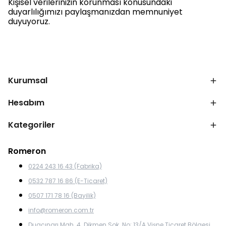
Kişisel verilerinizin korunması konusundaki
duyarlılığımızı paylaşmanızdan memnuniyet
duyuyoruz.
Kurumsal
Hesabım
Kategoriler
Romeron
0224 243 16 43 (Fabrika)
0532 787 16 86 (E-Ticaret)
0507 171 78 16 (Bayilik)
info@romeron.com.tr
Duaçınarı Mah. 4. Dikmen Sok. No: 13/A Vişne Ticaret Bölgesi