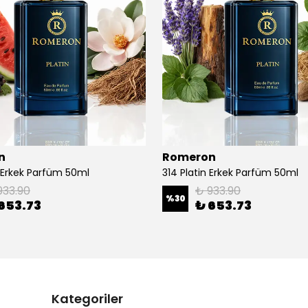
n
Romeron
n Erkek Parfüm 50ml
314 Platin Erkek Parfüm 50ml
933.90
₺ 933.90
%
30
653.73
₺ 653.73
Kategoriler