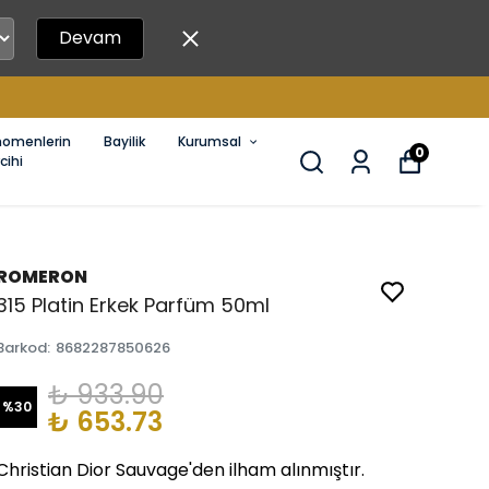
Devam
nomenlerin
Bayilik
Kurumsal
0
cihi
ROMERON
315 Platin Erkek Parfüm 50ml
Barkod
:
8682287850626
₺ 933.90
%
30
₺ 653.73
Christian Dior Sauvage'den ilham alınmıştır.