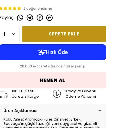
2 değerlendirme
Paylaş
:
SEPETE EKLE
HEMEN AL
1000 TL Üzeri
Kolay ve Güvenli
Ücretsiz Kargo
Ödeme Yöntemi
Ürün Açıklaması
Koku Ailesi: Aromatik-Fujer Cinsiyet : Erkek
Sauvage'ın güçlü tazeliği, yeni duygusal ve gizemli
yönlerini ortaya çıkarıyor. Sulu Bergamot, duyusallığı