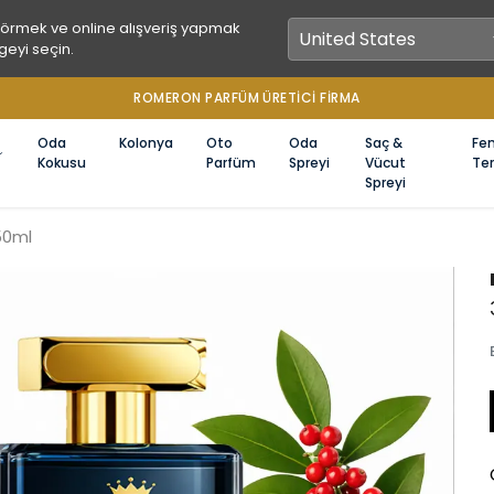
görmek ve online alışveriş yapmak
geyi seçin.
1000 TL ÜZERİ ÜCRETSİZ KARGO
Oda
Kolonya
Oto
Oda
Saç &
Fe
Kokusu
Parfüm
Spreyi
Vücut
Ter
Spreyi
50ml