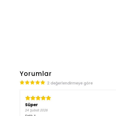
Yorumlar
2 değerlendirmeye göre
Süper
24 Şubat 2026
Fatih
A.