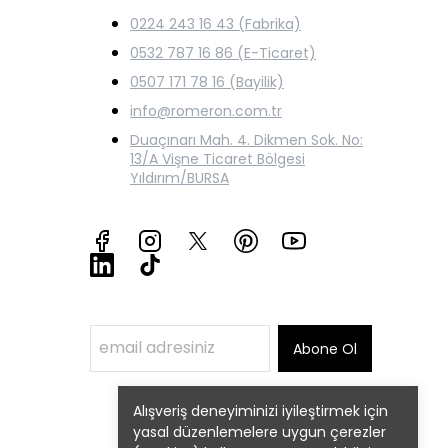
0224 243 16 43 (Fabrika)
0532 787 16 86 (E-Ticaret)
0507 171 78 16 (Bayilik)
info@romeron.com.tr
Duaçınarı Mah. 4. Dikmen Sok. No:
13/A Vişne Ticaret Bölgesi
Yıldırım/BURSA
Abone Ol
Alışveriş deneyiminizi iyileştirmek için
yasal düzenlemelere uygun çerezler