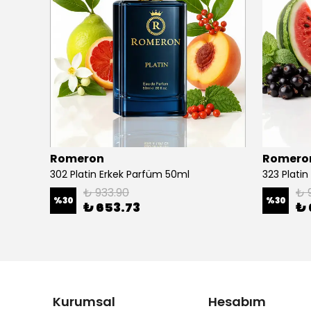
Romeron
Romero
302 Platin Erkek Parfüm 50ml
323 Plati
₺ 933.90
₺ 
%
30
%
30
₺ 653.73
₺ 
Kurumsal
Hesabım