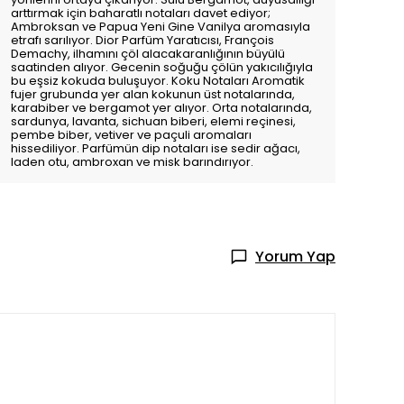
arttırmak için baharatlı notaları davet ediyor;
Ambroksan ve Papua Yeni Gine Vanilya aromasıyla
etrafı sarılıyor. Dior Parfüm Yaratıcısı, François
Demachy, ilhamını çöl alacakaranlığının büyülü
saatinden alıyor. Gecenin soğuğu çölün yakıcılığıyla
bu eşsiz kokuda buluşuyor. Koku Notaları Aromatik
fujer grubunda yer alan kokunun üst notalarında,
karabiber ve bergamot yer alıyor. Orta notalarında,
sardunya, lavanta, sichuan biberi, elemi reçinesi,
pembe biber, vetiver ve paçuli aromaları
hissediliyor. Parfümün dip notaları ise sedir ağacı,
laden otu, ambroxan ve misk barındırıyor.
Yorum Yap