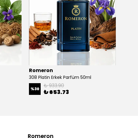
Romeron
Rome
308 Platin Erkek Parfüm 50ml
301 Pl
₺ 933.90
%
30
%
30
₺ 653.73
Romeron