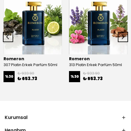
Romeron
Romeron
307 Platin Erkek Parfüm 50ml
313 Platin Erkek Parfüm 50ml
₺ 933.90
₺ 933.90
%
30
%
30
₺ 653.73
₺ 653.73
Kurumsal
Hesabım