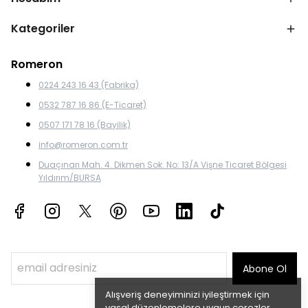
Kategoriler
Romeron
0224 243 16 43 (Fabrika)
0532 787 16 86 (E-Ticaret)
0507 171 78 16 (Bayilik)
info@romeron.com.tr
Duaçınarı Mah. 4. Dikmen Sok. No: 13/A Vişne Ticaret Bölgesi
Yıldırım/BURSA
Abone Ol
Alışveriş deneyiminizi iyileştirmek için
yasal düzenlemelere uygun çerezler