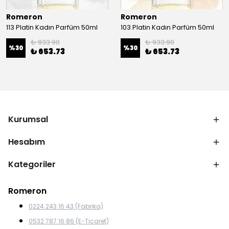
Romeron
Romeron
113 Platin Kadın Parfüm 50ml
103 Platin Kadın Parfüm 50ml
₺ 933.90
₺ 933.90
%
30
%
30
₺ 653.73
₺ 653.73
Kurumsal
Hesabım
Kategoriler
Romeron
0224 243 16 43 (Fabrika)
0532 787 16 86 (E-Ticaret)