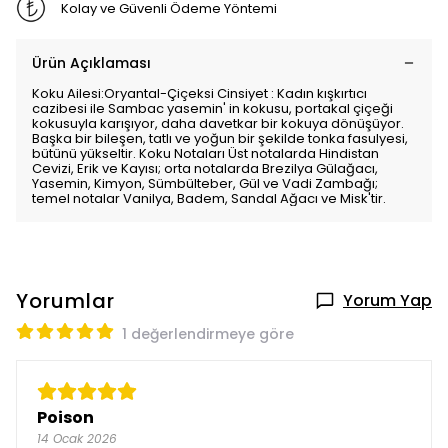
Kolay ve Güvenli Ödeme Yöntemi
Ürün Açıklaması
Koku Ailesi:Oryantal-Çiçeksi Cinsiyet : Kadın kışkırtıcı
cazibesi ile Sambac yasemin' in kokusu, portakal çiçeği
kokusuyla karışıyor, daha davetkar bir kokuya dönüşüyor.
Başka bir bileşen, tatlı ve yoğun bir şekilde tonka fasulyesi,
bütünü yükseltir. Koku Notaları Üst notalarda Hindistan
Cevizi, Erik ve Kayısı; orta notalarda Brezilya Gülağacı,
Yasemin, Kimyon, Sümbülteber, Gül ve Vadi Zambağı;
temel notalar Vanilya, Badem, Sandal Ağacı ve Misk'tir.
Yorumlar
Yorum Yap
1 değerlendirmeye göre
Poison
14 Ocak 2026