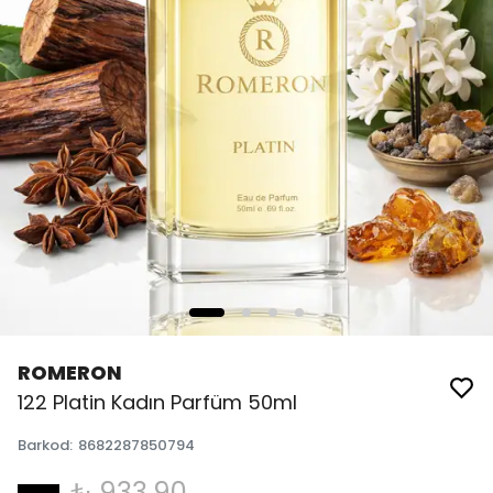
ROMERON
122 Platin Kadın Parfüm 50ml
Barkod
:
8682287850794
₺ 933.90