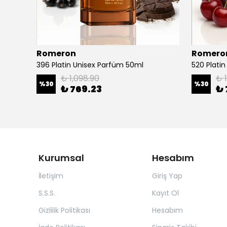
Romeron
Romero
396 Platin Unisex Parfüm 50ml
520 Plati
₺ 1,098.90
₺ 
%
30
%
30
₺ 769.23
₺ 
Kurumsal
Hesabım
İletişim
Giriş Yap
S.S.S.
Kayıt Ol
Gizlilik Politikası
Hesabım