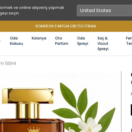
görmek ve online alışveriş yapmak
geyi seçin.
1000 TL ÜZERİ ÜCRETSİZ KARGO
Oda
Kolonya
Oto
Oda
Saç &
Fe
Kokusu
Parfüm
Spreyi
Vücut
Ter
Spreyi
füm 50ml