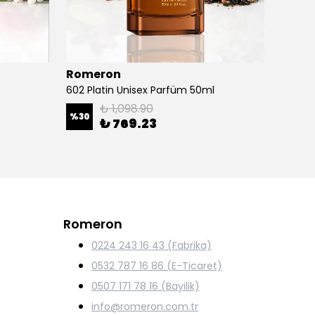
Romeron
Rome
602 Platin Unisex Parfüm 50ml
516 Pl
₺ 1,098.90
%
30
%
30
₺ 769.23
Romeron
0224 243 16 43 (Fabrika)
0532 787 16 86 (E-Ticaret)
0507 171 78 16 (Bayilik)
info@romeron.com.tr