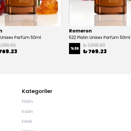
n
Romeron
n Unisex Parfüm 50ml
522 Platin Unisex Parfüm 50ml
1,098.90
₺ 1,098.90
%
30
769.23
₺ 769.23
Kategoriler
Platin
Kadın
Erkek