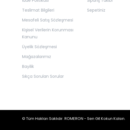
İade Politikası
Sipariş Takibi
Teslimat Bilgileri
Sepetiniz
Mesafeli Satış Sözleşmesi
Kişisel Verilerin Korunması
Kanunu
Üyelik Sözleşmesi
Mağazalarımız
Bayilik
Sıkça Sorulan Sorular
© Tüm Hakları Saklıdır. ROMERON - Sen Git Kokun Kalsın.