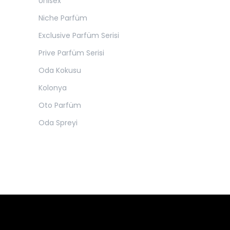
Unisex
Niche Parfüm
Exclusive Parfüm Serisi
Prive Parfüm Serisi
Oda Kokusu
Kolonya
Oto Parfüm
Oda Spreyi