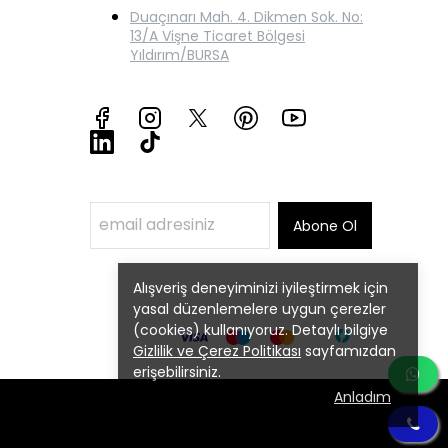
Duaçınarı Mah. 4. Dikmen Sok. No:
13/A Vişne Ticaret Bölgesi
Yıldırım/BURSA
Abone Ol
Alışveriş deneyiminizi iyileştirmek için
yasal düzenlemelere uygun çerezler
(cookies) kullanıyoruz. Detaylı bilgiye
Gizlilik ve Çerez Politikası
sayfamızdan
erişebilirsiniz.
Anladım