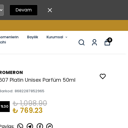
Devam
nomenlerin
Bayilik
Kurumsal
0
cihi
ROMERON
607 Platin Unisex Parfüm 50ml
Barkod
:
8682287852965
₺ 1,098.90
%
30
₺ 769.23
Paylaş
: