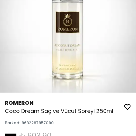
ROMERON
Coco Dream Saç ve Vücut Spreyi 250ml
Barkod
:
8682287857090
₺ 603.90