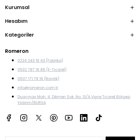
Kurumsal
Hesabım
Kategoriler
Romeron
0224 243 16 43 (Fabrika)
0532 787 16 86 (E-Ticaret)
0507 171 78 16 (Bayilik)
info@romeron.com.tr
Duaçınarı Mah. 4. Dikmen Sok. No: 13/A Vişne Ticaret Bölgesi
Yıldırım/BURSA