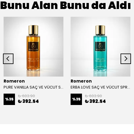
Bunu Alan Bunu da Aldı
Romeron
Romeron
PURE VANILLA SAÇ VE VÜCUT SPREYİ
ERBA LOVE SAÇ VE VÜCUT SPREYİ
₺ 603.90
₺ 603.90
%
35
%
35
₺ 392.54
₺ 392.54