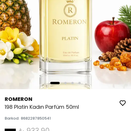
ROMERON
198 Platin Kadın Parfüm 50ml
Barkod
:
8682287850541
₺ 933.90