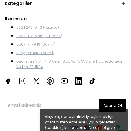
Kategoriler
Romeron
0224 243 16 43 (Fabrika)
0532 787 16 86 (E-Ticaret)
0507 171 78 16 (Bayilik)
info@romeron.com.tr
Duaçınarı Mah. 4. Dikmen Sok. No: 13/A Vişne Ticaret Bölgesi
Yıldırım/BURSA
Abone Ol
Alışveriş deneyiminizi iyileştirmek için
yasal düzenlemelere uygun çerezler
(cookies) kullanıyoruz. Detaylı bilgiye