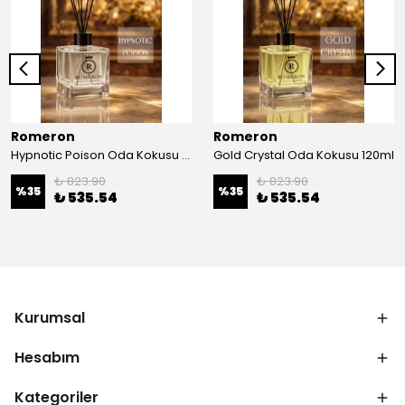
Romeron
Romeron
Hypnotic Poison Oda Kokusu 120ml
Gold Crystal Oda Kokusu 120ml
₺ 823.90
₺ 823.90
%
35
%
35
₺ 535.54
₺ 535.54
Kurumsal
Hesabım
Kategoriler