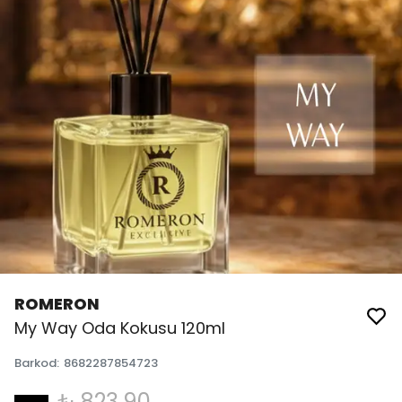
ROMERON
My Way Oda Kokusu 120ml
Barkod
:
8682287854723
₺ 823.90