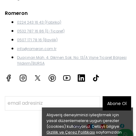
Romeron
0224 243 16 43 (Fabrika)
0532 787 16 86 (E-Ticaret)
0507 171 78 16 (Bayilik)
info@romeron.com.tr
Duaçınarı Mah. 4. Dikmen Sok. No: 13/A Vişne Ticaret Bölgesi
Yıldırım/BURSA
Abone Ol
Alışveriş deneyiminizi iyileştirmek için
yasal düzenlemelere uygun çerezler
(cookies) kullanıyoruz. Detaylı bilgiye
Gizlilik ve Çerez Politikası
sayfamızdan