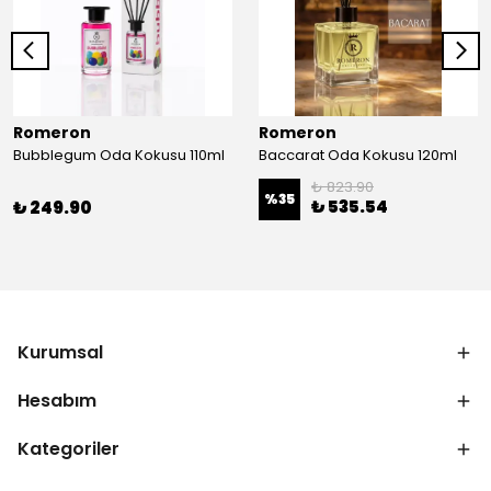
Romeron
Romeron
Bubblegum Oda Kokusu 110ml
Baccarat Oda Kokusu 120ml
₺ 823.90
%
35
₺ 535.54
₺ 249.90
Kurumsal
Hesabım
Kategoriler