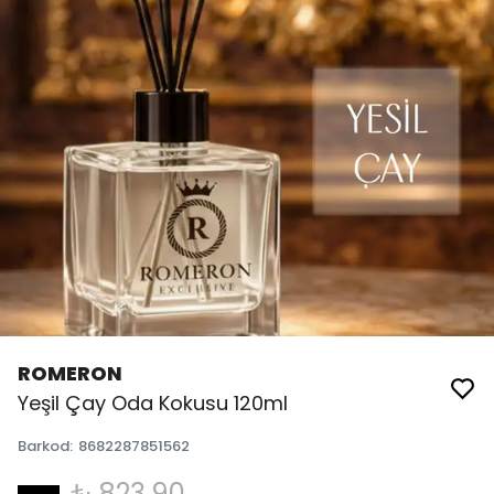
ROMERON
Yeşil Çay Oda Kokusu 120ml
Barkod
:
8682287851562
₺ 823.90