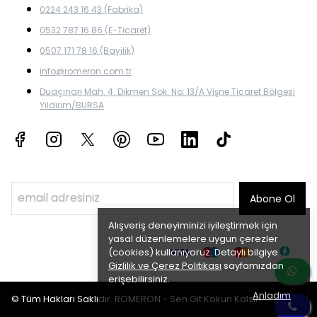
0224 243 16 43 (Fabrika)
0532 787 16 86 (E-Ticaret)
0507 171 78 16 (Bayilik)
info@romeron.com.tr
Duaçınarı Mah. 4. Dikmen Sok. No: 13/A Vişne Ticaret Bölgesi
Yıldırım/BURSA
Abone Ol
Alışveriş deneyiminizi iyileştirmek için
yasal düzenlemelere uygun çerezler
(cookies) kullanıyoruz. Detaylı bilgiye
Gizlilik ve Çerez Politikası
sayfamızdan
erişebilirsiniz.
Anladım
© Tüm Hakları Saklıdır. ROMERON - Sen Git Kokun Kalsın.