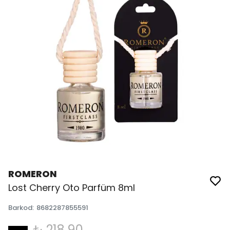
ROMERON
Lost Cherry Oto Parfüm 8ml
Barkod
:
8682287855591
₺ 218.90