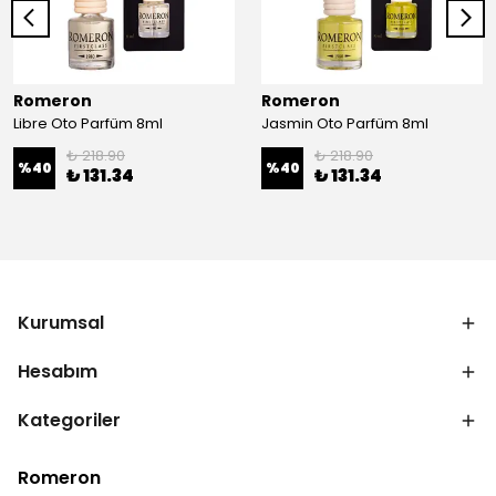
Romeron
Romeron
Libre Oto Parfüm 8ml
Jasmin Oto Parfüm 8ml
₺ 218.90
₺ 218.90
%
40
%
40
₺ 131.34
₺ 131.34
Kurumsal
Hesabım
Kategoriler
Romeron