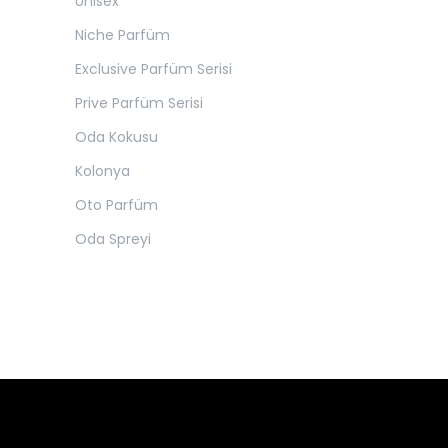
Unisex
Niche Parfüm
Exclusive Parfüm Serisi
Prive Parfüm Serisi
Oda Kokusu
Kolonya
Oto Parfüm
Oda Spreyi