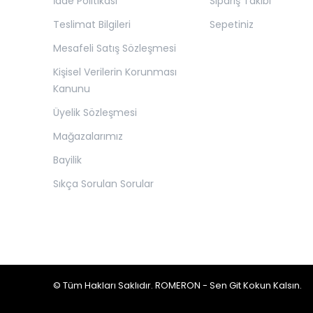
İade Politikası
Sipariş Takibi
Teslimat Bilgileri
Sepetiniz
Mesafeli Satış Sözleşmesi
Kişisel Verilerin Korunması
Kanunu
Üyelik Sözleşmesi
Mağazalarımız
Bayilik
Sıkça Sorulan Sorular
© Tüm Hakları Saklıdır. ROMERON - Sen Git Kokun Kalsın.