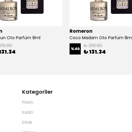
n
Romeron
bun Oto Parfüm 8ml
Coco Madam Oto Parfüm 8m
218.90
₺ 218.90
%
40
131.34
₺ 131.34
Kategoriler
Platin
Kadın
Erkek