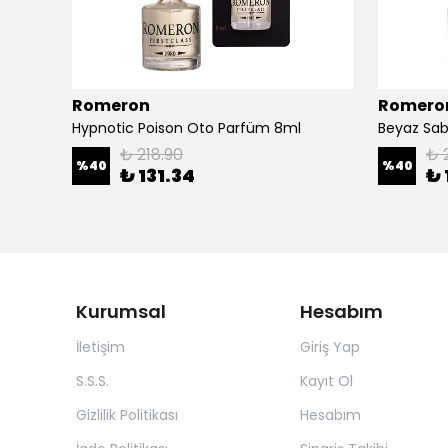
Romeron
Romero
Hypnotic Poison Oto Parfüm 8ml
Beyaz Sa
₺ 218.90
₺ 
%
40
%
40
₺ 131.34
₺ 
Kurumsal
Hesabım
İletişim
Giriş Yap
S.S.S.
Kayıt Ol
Gizlilik Politikası
Hesabım