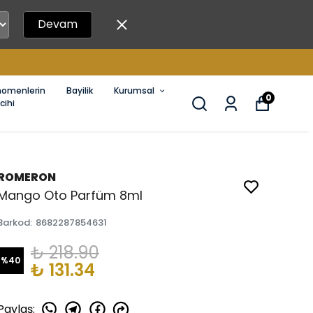
Devam
nomenlerin
Bayilik
Kurumsal
0
cihi
ROMERON
Mango Oto Parfüm 8ml
Barkod
:
8682287854631
₺ 218.90
%
40
₺ 131.34
Paylaş
: