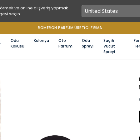
görmek ve online alışveriş yapmak
geyi seçin.
1000 TL ÜZERİ ÜCRETSİZ KARGO
Oda
Kolonya
Oto
Oda
Saç &
Fe
Kokusu
Parfüm
Spreyi
Vücut
Ter
Spreyi