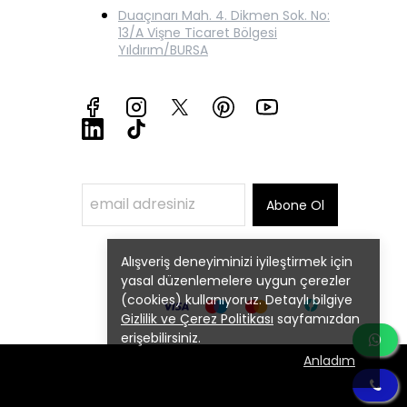
Duaçınarı Mah. 4. Dikmen Sok. No:
13/A Vişne Ticaret Bölgesi
Yıldırım/BURSA
Abone Ol
Alışveriş deneyiminizi iyileştirmek için
yasal düzenlemelere uygun çerezler
(cookies) kullanıyoruz. Detaylı bilgiye
Gizlilik ve Çerez Politikası
sayfamızdan
erişebilirsiniz.
Anladım