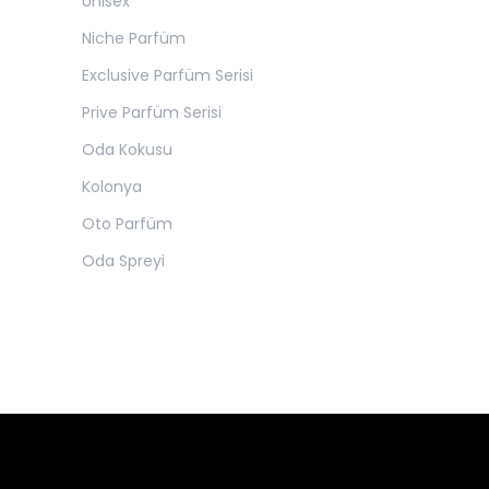
Unisex
Niche Parfüm
Exclusive Parfüm Serisi
Prive Parfüm Serisi
Oda Kokusu
Kolonya
Oto Parfüm
Oda Spreyi