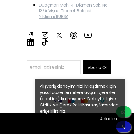
Duaçınarı Mah. 4. Dikmen Sok. No:
13/A Vişne Ticaret Bölgesi
Yıldırım/BURSA
Abone Ol
Alışveriş deneyiminizi iyileştirmek için
yasal düzenlemelere uygun çerezler
(cookies) kullanıyoruz. Detaylı bilgiye
Gizlilik ve Çerez Politikası
sayfamızdan
erişebilirsiniz.
Anladım