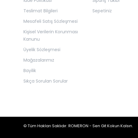
İade Politikası
Sipariş Takibi
Teslimat Bilgileri
Sepetiniz
Mesafeli Satış Sözleşmesi
Kişisel Verilerin Korunması
Kanunu
Üyelik Sözleşmesi
Mağazalarımız
Bayilik
Sıkça Sorulan Sorular
© Tüm Hakları Saklıdır. ROMERON - Sen Git Kokun Kalsın.