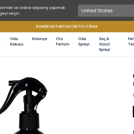
görmek ve online alışveriş yapmak
geyi seçin.
ROMERON PARFÜM ÜRETICI FIRMA
Oda
Kolonya
Oto
Oda
Saç &
Fe
Kokusu
Parfüm
Spreyi
Vücut
Ter
Spreyi