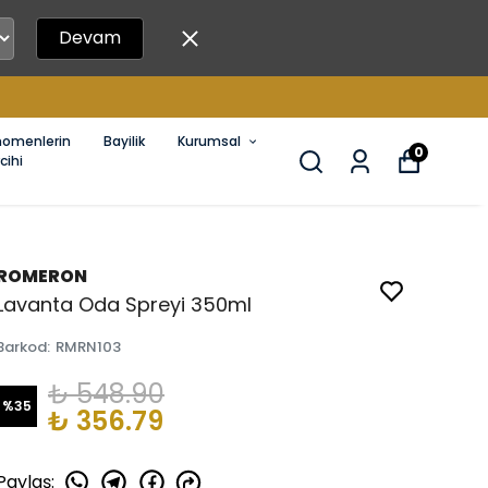
Devam
nomenlerin
Bayilik
Kurumsal
0
cihi
ROMERON
Lavanta Oda Spreyi 350ml
Barkod
:
RMRN103
₺ 548.90
%
35
₺ 356.79
Paylaş
: