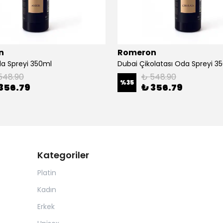
n
Romeron
a Spreyi 350ml
Dubai Çikolatası Oda Spreyi 3
548.90
₺ 548.90
%
35
356.79
₺ 356.79
Kategoriler
Platin
Kadın
Erkek