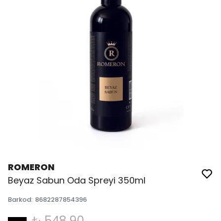
ROMERON
Beyaz Sabun Oda Spreyi 350ml
Barkod
:
8682287854396
₺ 548.90