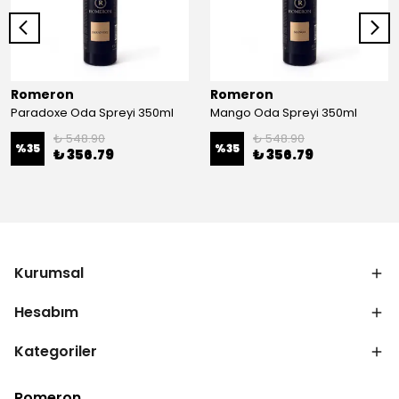
Romeron
Romeron
Paradoxe Oda Spreyi 350ml
Mango Oda Spreyi 350ml
₺ 548.90
₺ 548.90
%
35
%
35
₺ 356.79
₺ 356.79
Kurumsal
Hesabım
Kategoriler
Romeron