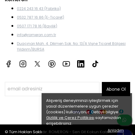
0224 243 16 43 (Fabrika)
0532 787 16 86 (E-Ticaret)
0507 171 78 16 (Bayilik)
info@romeron.com.tr
Duaçınarı Mah. 4. Dikmen Sok. No: 13/A Vişne Ticaret Bölgesi
Yıldırım/BURSA
Abone Ol
Alışveriş deneyiminizi iyileştirmek için
yasal düzenlemelere uygun çerezler
(cookies) kullanıyoruz. Detaylı bilgiye
Gizlilik ve Çerez Politikası
sayfamızdan
erişebilirsiniz.
Anladım
© Tüm Hakları Saklıdır. ROMERON - Sen Git Kokun Kalsın.