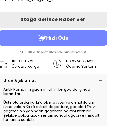
Stoğa Gelince Haber Ver
1000 TL Üzeri
Kolay ve Güvenli
Ücretsiz Kargo
Ödeme Yöntemi
Ürün Açıklaması
Antik Roma'nın gizemini sihirli bir şekilde içinde
barındırır.
Üst notalarda çarkıfelek meyvesi ve armut ile sizi
içine çeken Kirkè extrait de parfum, geceleri Trevi
çeşmesinin yanından geçerken havayı zarif bir
şekilde dolduracak zengin sandal ağacı ve misk alt
tonlarına sahiptir.