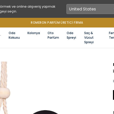
görmek ve online alışveriş yapmak
geyi seçin.
1000 TL ÜZERİ ÜCRETSİZ KARGO
Oda
Kolonya
Oto
Oda
Saç &
Fe
Kokusu
Parfüm
Spreyi
Vücut
Ter
Spreyi