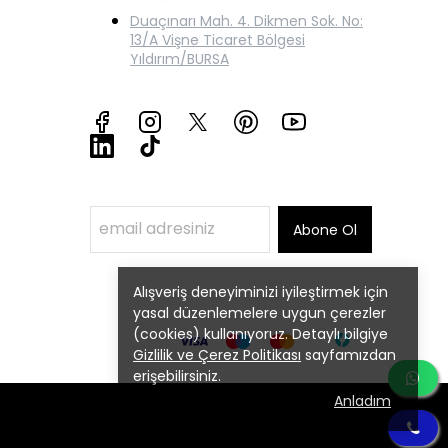
Duaçınarı Mah. 4. Dikmen Sok. No:
13/A Vişne Ticaret Bölgesi
Yıldırım/BURSA
Abone Ol
Alışveriş deneyiminizi iyileştirmek için
yasal düzenlemelere uygun çerezler
(cookies) kullanıyoruz. Detaylı bilgiye
Gizlilik ve Çerez Politikası
sayfamızdan
erişebilirsiniz.
Anladım