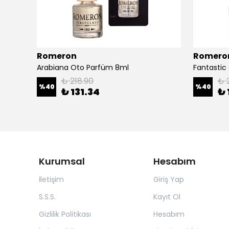
Romeron
Romero
Arabiana Oto Parfüm 8ml
Fantastic
₺ 218.90
₺ 
%
40
%
40
₺ 131.34
₺ 
Kurumsal
Hesabım
İletişim
Giriş Yap
S.S.S.
Kayıt Ol
Gizlilik Politikası
Hesabım