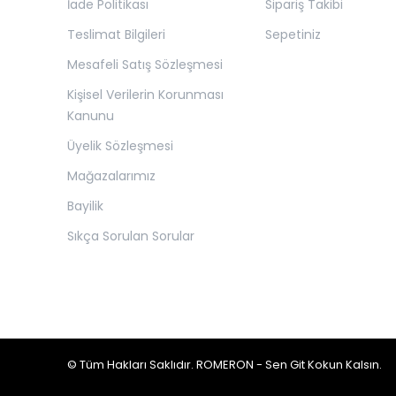
İade Politikası
Sipariş Takibi
Teslimat Bilgileri
Sepetiniz
Mesafeli Satış Sözleşmesi
Kişisel Verilerin Korunması
Kanunu
Üyelik Sözleşmesi
Mağazalarımız
Bayilik
Sıkça Sorulan Sorular
© Tüm Hakları Saklıdır. ROMERON - Sen Git Kokun Kalsın.