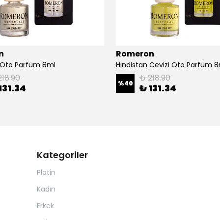
n
Romeron
 Oto Parfüm 8ml
Hindistan Cevizi Oto Parfüm 
218.90
₺ 218.90
%
40
131.34
₺ 131.34
Kategoriler
Platin
Kadın
Erkek