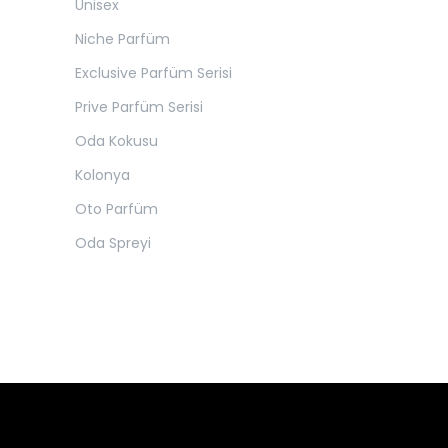
Unisex
Niche Parfüm
Exclusive Parfüm Serisi
Prive Parfüm Serisi
Oda Kokusu
Kolonya
Oto Parfüm
Oda Spreyi