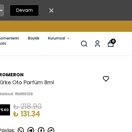
Devam
nomenlerin
Bayilik
Kurumsal
0
cihi
ROMERON
Kirke Oto Parfüm 8ml
Barkod
:
RMRN108
₺ 218.90
%
40
₺ 131.34
Paylaş
: