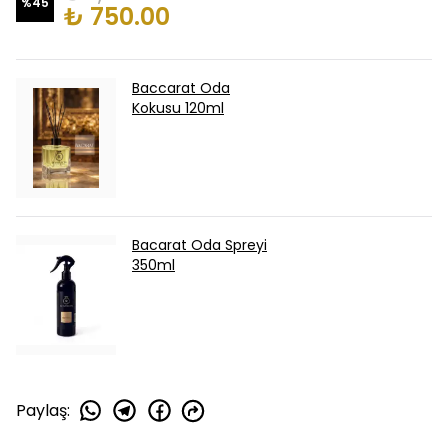
%
45
₺ 750.00
Baccarat Oda
Kokusu 120ml
Bacarat Oda Spreyi
350ml
Paylaş
: