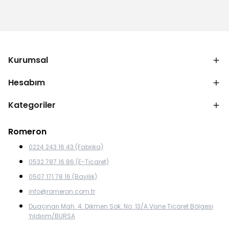
Kurumsal
Hesabım
Kategoriler
Romeron
0224 243 16 43 (Fabrika)
0532 787 16 86 (E-Ticaret)
0507 171 78 16 (Bayilik)
info@romeron.com.tr
Duaçınarı Mah. 4. Dikmen Sok. No: 13/A Vişne Ticaret Bölgesi
Yıldırım/BURSA