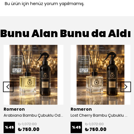
Bu ürün için henüz yorum yapılmamış.
Bunu Alan Bunu da Aldı
Romeron
Romeron
Arabiana Bambu Çubuklu Odak Kokusu + Oda Spreyi
Lost Cherry Bambu Çubuklu Odak Kokusu + Oda Spreyi
₺ 1,372.80
₺ 1,372.80
%
45
%
45
₺ 750.00
₺ 750.00