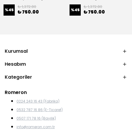
₺ 1,372.80
₺ 1,372.80
%
45
%
45
₺ 750.00
₺ 750.00
Kurumsal
Hesabım
Kategoriler
Romeron
0224 243 16 43 (Fabrika)
0532 787 16 86 (E-Ticaret)
0507 171 78 16 (Bayilik)
info@romeron.com.tr