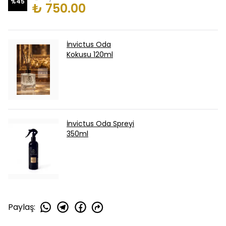
%
45
₺ 750.00
İnvictus Oda
Kokusu 120ml
İnvictus Oda Spreyi
350ml
Paylaş
: