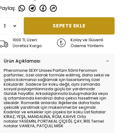
Paylaş
:
SEPETE EKLE
1000 TL Üzeri
Kolay ve Güvenli
Ücretsiz Kargo
Ödeme Yöntemi
Ürün Açıklaması
Pheromone SEXY Unisex Parfüm 50ml Feromon
parfümler, özel olarak formüle edilmiş, daha seksi ve
çekici kokmanızı sağlamak için tasarlanmış özel
kokulardır. Sadece bir koku değil, aynı zamanda
sosyal paylaşımlarınızda güçlü bir yardımcıdır.
Günlük hayatta: Arkadaşlarınızla buluşmalarda veya
iş ortamlarında kendinizi daha çekici hissetmek için
idealdir. Romantik anlarda: Ilişkilerde daha fazla
çekicilik yaratmak için mükemmel bir seçimdir.
Kadınlar ve erkekler için çiçeksi bir koku Üst Notalar:
KİRAZ, YEŞİL, MANDALİNA, ROM, KAHVE Orta
notalar:YASEMİN, PORTAKAL ÇİÇEĞİ, ÇAY, İRİS Temel
notalar:VANİLYA, PATÇULİ, MİSK