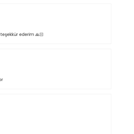
 teşekkür ederim 🙏🏻
or