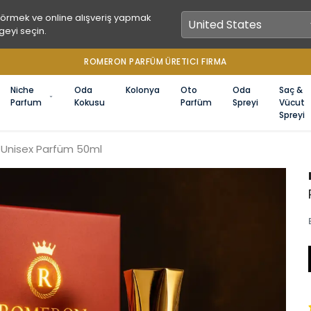
görmek ve online alışveriş yapmak
geyi seçin.
1000 TL ÜZERİ ÜCRETSİZ KARGO
Niche
Oda
Kolonya
Oto
Oda
Saç &
Parfum
Kokusu
Parfüm
Spreyi
Vücut
Spreyi
Unisex Parfüm 50ml