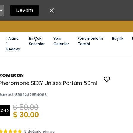
Devam
1 Alana
En Çok
Yeni
Fenomenlerin
Bayilik
1
Satanlar
Gelenler
Tercihi
Bedava
ROMERON
Pheromone SEXY Unisex Parfüm 50ml
Barkod
:
8682287854068
$ 50.00
%
40
$ 30.00
5 değerlendirme