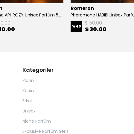
n
Romeron
Pheromone APHROZY Unisex Parfüm 50ml
Pheromone HABIBI Unisex Par
50.00
$ 50.00
%
40
30.00
$ 30.00
Kategoriler
Platin
Kadın
Erkek
Unisex
Niche Parfüm
Exclusive Parfüm Serisi