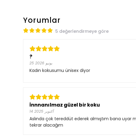
Yorumlar
5 değerlendirmeye göre
?
25 يونيو 2026
Kadın kokusumu ünisex diyor
İnnnanılmaz güzel bir koku
14 أكتوبر 2025
Aslında çok tereddüt ederek almıştım bana uyar mı 
tekrar alacağım