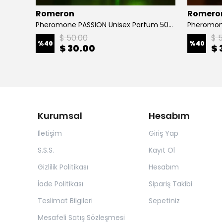
Romeron
Romero
m 50ml
Pheromone PASSION Unisex Parfüm 50ml
$ 50.00
$ 
%
40
%
40
$ 30.00
$ 
Kurumsal
Hesabım
İletişim
Giriş Yap
S.S.S.
Kayıt Ol
Gizlilik Politikası
Hesabım
İade Politikası
Sipariş Takibi
Teslimat Bilgileri
Sepetiniz
Mesafeli Satış Sözleşmesi