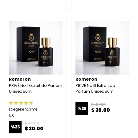
Romeron
Romeron
PRIVÉ No I Extrait de Parfum
PRIVÉ No III Extrait de
Unisex 50ml
Parfum Unisex 50ml
$ 40.00
%
25
1 değerlendirme
$ 30.00
5.0
$ 40.00
%
25
$ 30.00