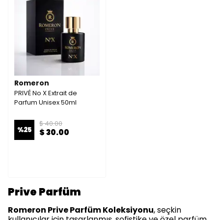
Romeron
PRIVÉ No X Extrait de
Parfum Unisex 50ml
$ 40.00
%
25
$ 30.00
Prive Parfüm
Romeron Prive Parfüm Koleksiyonu
, seçkin
kullanıcılar için tasarlanmış, sofistike ve özel parfüm