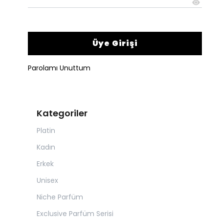
Üye Girişi
Parolamı Unuttum
Kategoriler
Platin
Kadın
Erkek
Unisex
Niche Parfüm
Exclusive Parfüm Serisi