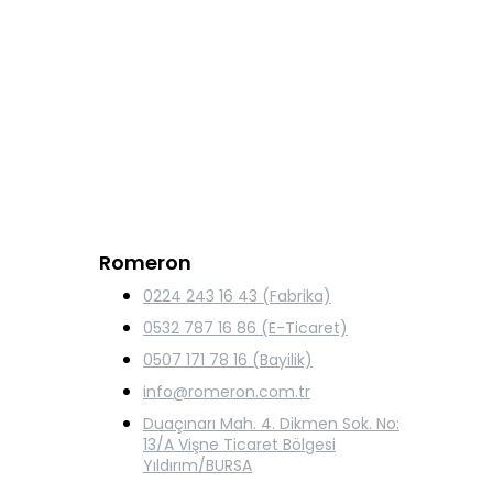
Romeron
0224 243 16 43 (Fabrika)
0532 787 16 86 (E-Ticaret)
0507 171 78 16 (Bayilik)
info@romeron.com.tr
Duaçınarı Mah. 4. Dikmen Sok. No:
13/A Vişne Ticaret Bölgesi
Yıldırım/BURSA