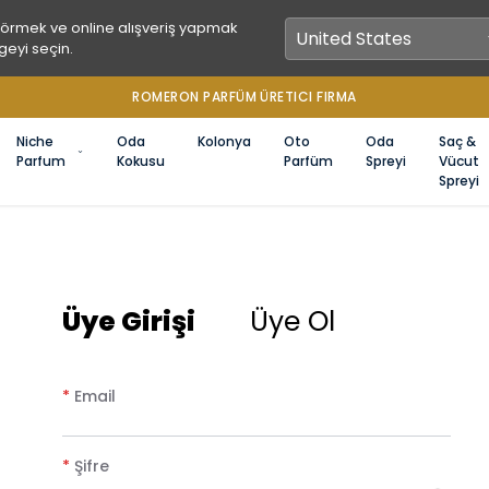
görmek ve online alışveriş yapmak
geyi seçin.
Niche
Oda
Kolonya
Oto
Oda
Saç &
Parfum
Kokusu
Parfüm
Spreyi
Vücut
Spreyi
Üye Girişi
Üye Ol
*
Email
*
Şifre