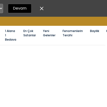
Devam
1000 TL ÜZERİ ÜCRETSİZ KARGO
1 Alana
En Çok
Yeni
Fenomenlerin
Bayilik
1
Satanlar
Gelenler
Tercihi
Bedava