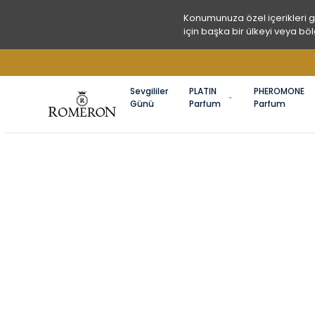
Konumunuza özel içerikleri 
için başka bir ülkeyi veya böl
A
Sevgililer
PLATIN
PHEROMONE
Günü
Parfum
Parfum