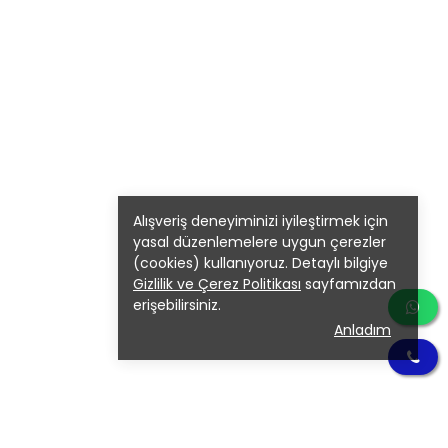
Alışveriş deneyiminizi iyileştirmek için
yasal düzenlemelere uygun çerezler
(cookies) kullanıyoruz. Detaylı bilgiye
Gizlilik ve Çerez Politikası
sayfamızdan
erişebilirsiniz.
Anladım