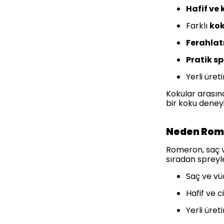
Hafif ve 
Farklı
kok
Ferahlatı
Pratik s
Yerli üret
Kokular arasın
bir koku deneyi
Neden Rome
Romeron, saç ve
sıradan spreyl
Saç ve vü
Hafif ve c
Yerli üret