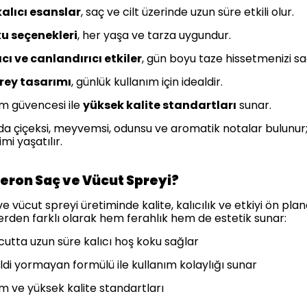
kalıcı esanslar
, saç ve cilt üzerinde uzun süre etkili olur.
u seçenekleri
, her yaşa ve tarza uygundur.
cı ve canlandırıcı etkiler
, gün boyu taze hissetmenizi sa
prey tasarımı
, günlük kullanım için idealdir.
im güvencesi ile
yüksek kalite standartları
sunar.
da çiçeksi, meyvemsi, odunsu ve aromatik notalar bulunur;
mi yaşatılır.
ron Saç ve Vücut Spreyi?
 vücut spreyi üretiminde kalite, kalıcılık ve etkiyi ön pla
erden farklı olarak hem ferahlık hem de estetik sunar:
cutta uzun süre kalıcı hoş koku sağlar
ildi yormayan formülü ile kullanım kolaylığı sunar
im ve yüksek kalite standartları