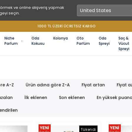
görmek ve online alışveriş yapmak
geyi seçin.
1000 TL ÜZERİ ÜCRETSİZ KARGO
Niche
Oda
Kolonya
Oto
Oda
Saç &
Parfum
Kokusu
Parfüm
Spreyi
Vücut
Spreyi
re A-Z
Ürün adına göre Z-A
Fiyat artan
Fiyat a
azalan
İlk eklenen
Son eklenen
En yüksek puan
endirilen
Tükendi