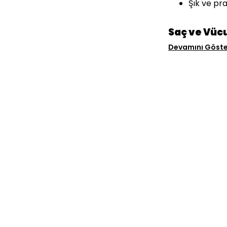
Şık ve pra
Saç ve Vücu
Devamını Göste