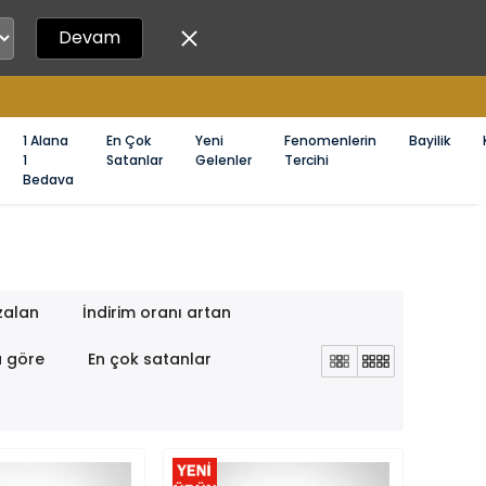
Devam
1 Alana
En Çok
Yeni
Fenomenlerin
Bayilik
1
Satanlar
Gelenler
Tercihi
Bedava
zalan
İndirim oranı artan
a göre
En çok satanlar