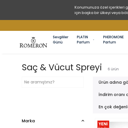
Konumunuza özel içerikleri 
için başka bir ülkeyi veya böl
Sevgililer
PLATIN
PHEROMONE
Günü
Parfum
Parfum
Saç & Vücut Spreyi
6
ürün
Ürün adına gö
İndirim oranı 
En çok değenl
Marka