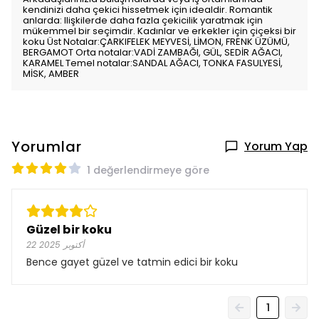
kendinizi daha çekici hissetmek için idealdir. Romantik
anlarda: Ilişkilerde daha fazla çekicilik yaratmak için
mükemmel bir seçimdir. Kadınlar ve erkekler için çiçeksi bir
koku Üst Notalar:ÇARKIFELEK MEYVESİ, LİMON, FRENK ÜZÜMÜ,
BERGAMOT Orta notalar:VADİ ZAMBAĞI, GÜL, SEDİR AĞACI,
KARAMEL Temel notalar:SANDAL AĞACI, TONKA FASULYESİ,
MİSK, AMBER
Yorumlar
Yorum Yap
1 değerlendirmeye göre
Güzel bir koku
22 أكتوبر 2025
Bence gayet güzel ve tatmin edici bir koku
1