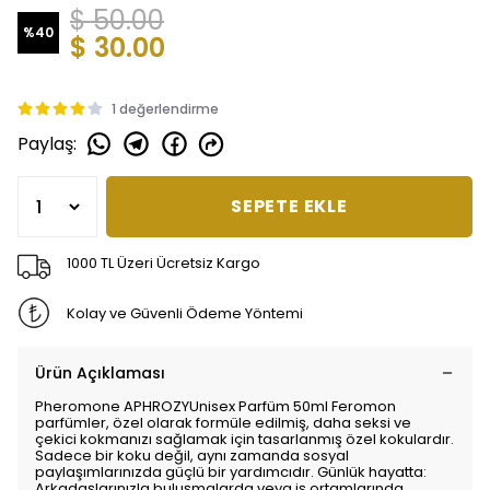
$ 50.00
%
40
$ 30.00
1 değerlendirme
Paylaş
:
SEPETE EKLE
1000 TL Üzeri Ücretsiz Kargo
Kolay ve Güvenli Ödeme Yöntemi
Ürün Açıklaması
Pheromone APHROZYUnisex Parfüm 50ml Feromon
parfümler, özel olarak formüle edilmiş, daha seksi ve
çekici kokmanızı sağlamak için tasarlanmış özel kokulardır.
Sadece bir koku değil, aynı zamanda sosyal
paylaşımlarınızda güçlü bir yardımcıdır. Günlük hayatta:
Arkadaşlarınızla buluşmalarda veya iş ortamlarında