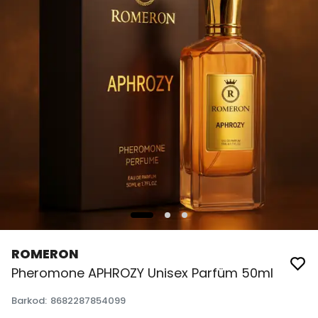
ROMERON
Pheromone APHROZY Unisex Parfüm 50ml
Barkod
:
8682287854099