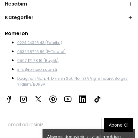
Hesabım
Kategoriler
Romeron
0224 243 16 43 (Fabrika)
0532 787 16 86 (E-Ticaret)
0507 171 78 16 (Bayilik)
info@romeron.com.tr
Duaçınarı Mah. 4. Dikmen Sok. No: 13/A Vişne Ticaret Bölgesi
Yıldırım/BURSA
Abone Ol
Alışveriş deneyiminizi iyileştirmek için