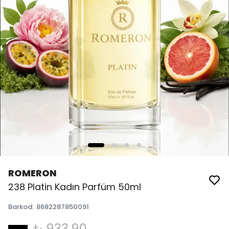
ROMERON
238 Platin Kadın Parfüm 50ml
Barkod
:
8682287850091
₺ 933.90