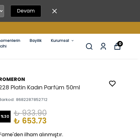
Devam
nomenlerin
Bayilik
Kurumsal
0
cihi
ROMERON
228 Platin Kadın Parfüm 50ml
Barkod
:
8682287852712
₺ 933.90
%
30
₺ 653.73
Fame'den ilham alınmıştır.