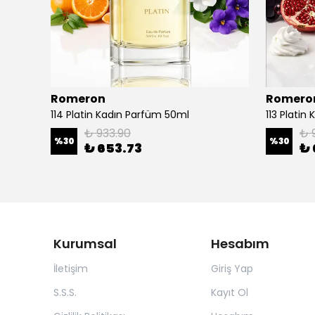
Romeron
Romero
114 Platin Kadın Parfüm 50ml
113 Platin
₺ 933.90
₺ 
%
30
%
30
₺ 653.73
₺ 
Kurumsal
Hesabım
İletişim
Giriş Yap
S.S.S.
Kayıt Ol