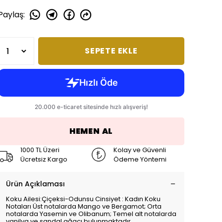
Paylaş
:
SEPETE EKLE
HEMEN AL
1000 TL Üzeri
Kolay ve Güvenli
Ücretsiz Kargo
Ödeme Yöntemi
Ürün Açıklaması
Koku Ailesi:Çiçeksi-Odunsu Cinsiyet : Kadın Koku
Notaları Üst notalarda Mango ve Bergamot; Orta
notalarda Yasemin ve Olibanum; Temel alt notalarda
vanilya ve sandal ağacı bulunmaktadır.