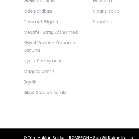
Gizlilik Politikası
Hesabım
İade Politikası
Sipariş Takibi
Teslimat Bilgileri
Sepetiniz
Mesafeli Satış Sözleşmesi
Kişisel Verilerin Korunması
Kanunu
Üyelik Sözleşmesi
Mağazalarımız
Bayilik
Sıkça Sorulan Sorular
© Tüm Hakları Saklıdır. ROMERON - Sen Git Kokun Kalsın.