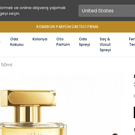
görmek ve online alışveriş yapmak
geyi seçin.
1000 TL ÜZERİ ÜCRETSİZ KARGO
Oda
Kolonya
Oto
Oda
Saç &
Fe
Kokusu
Parfüm
Spreyi
Vücut
Ter
Spreyi
m 50ml