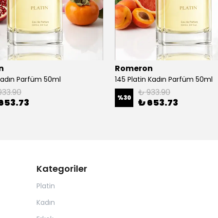
n
Romeron
 Kadın Parfüm 50ml
145 Platin Kadın Parfüm 50ml
933.90
₺ 933.90
%
30
653.73
₺ 653.73
Kategoriler
Platin
Kadın