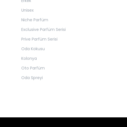
Erkek
Unisex
Niche Parfüm
Exclusive Parfüm Serisi
Prive Parfüm Serisi
Oda Kokusu
Kolonya
Oto Parfüm
Oda Spreyi