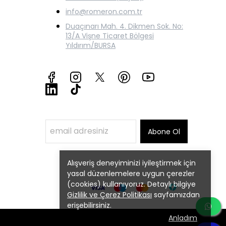
info@romeron.com.tr
Duaçınarı Mah. 4. Dikmen Sok. No:
13/A Vişne Ticaret Bölgesi
Yıldırım/BURSA
Abone Ol
Alışveriş deneyiminizi iyileştirmek için
yasal düzenlemelere uygun çerezler
(cookies) kullanıyoruz. Detaylı bilgiye
Gizlilik ve Çerez Politikası
sayfamızdan
erişebilirsiniz.
Anladım