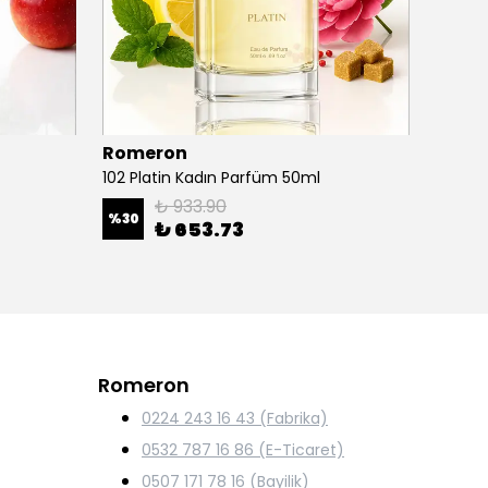
Romeron
Rome
102 Platin Kadın Parfüm 50ml
153 Pl
₺ 933.90
%
30
%
30
₺ 653.73
Romeron
0224 243 16 43 (Fabrika)
0532 787 16 86 (E-Ticaret)
0507 171 78 16 (Bayilik)