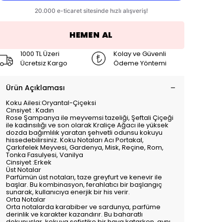
HEMEN AL
1000 TL Üzeri
Kolay ve Güvenli
Ücretsiz Kargo
Ödeme Yöntemi
Ürün Açıklaması
Koku Ailesi:Oryantal-Çiçeksi
Cinsiyet : Kadın
Rose Şampanya ile meyvemsi tazeliği, Şeftali Çiçeği
ile kadınsılığı ve son olarak Kraliçe Ağacı ile yüksek
dozda bağımlılık yaratan şehvetli odunsu kokuyu
hissedebilirsiniz. Koku Notaları Acı Portakal,
Çarkıfelek Meyvesi, Gardenya, Misk, Reçine, Rom,
Tonka Fasulyesi, Vanilya
Cinsiyet :Erkek
Üst Notalar
Parfümün üst notaları, taze greyfurt ve kenevir ile
başlar. Bu kombinasyon, ferahlatıcı bir başlangıç
sunarak, kullanıcıya enerjik bir his verir.
Orta Notalar
Orta notalarda karabiber ve sardunya, parfüme
derinlik ve karakter kazandırır. Bu baharatlı
dokunuşlar, kokuya sofistike bir hava katarken, aynı