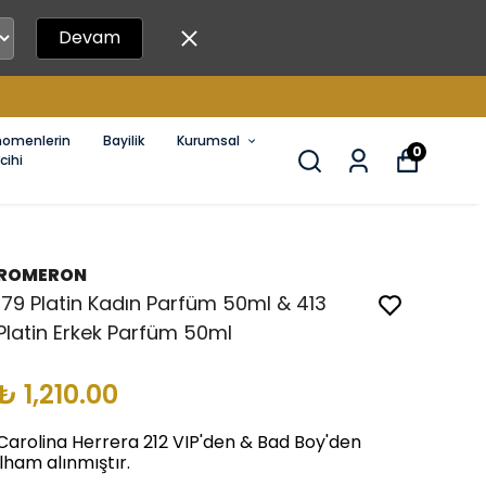
Devam
nomenlerin
Bayilik
Kurumsal
0
cihi
ROMERON
179 Platin Kadın Parfüm 50ml & 413
Platin Erkek Parfüm 50ml
₺ 1,210.00
Carolina Herrera 212 VIP'den & Bad Boy'den
ilham alınmıştır.