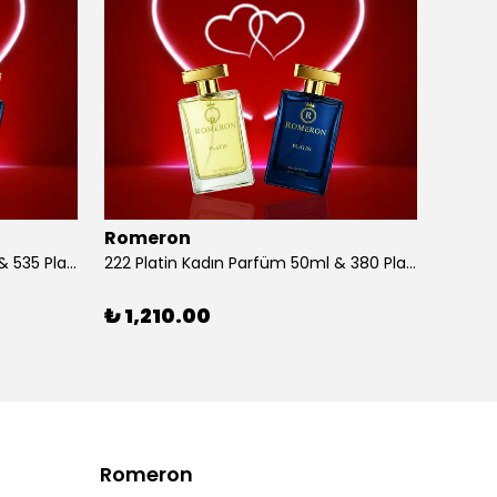
Romeron
Rome
224 Platin Kadın Parfüm 50ml & 535 Platin Erkek Parfüm 50ml
222 Platin Kadın Parfüm 50ml & 380 Platin Erkek Parfüm 50ml
₺ 1,210.00
₺ 1,2
Romeron