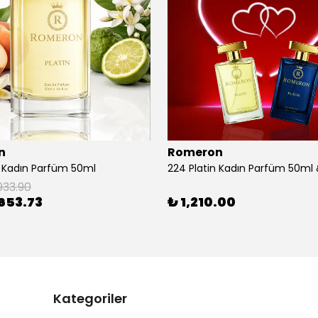
n
Romeron
n Kadın Parfüm 50ml
933.90
653.73
₺ 1,210.00
Kategoriler