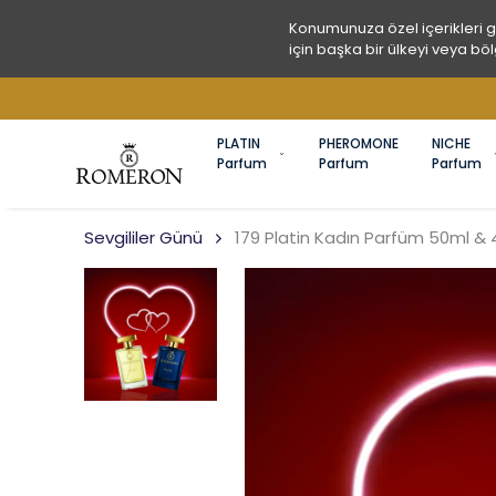
Konumunuza özel içerikleri 
için başka bir ülkeyi veya böl
ROMERON PARFÜM ÜRETICI 
PLATIN
PHEROMONE
NICHE
Parfum
Parfum
Parfum
Sevgililer Günü
179 Platin Kadın Parfüm 50ml & 