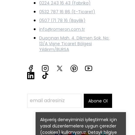
0224 243 16 43 (Fabrika)
0532 787 16 86 (E-Ticaret)
0507 171 78 16 (Bayilik)
info@romeron.com.tr
Duaçınarı Mah. 4. Dikmen Sok. No:
13/A Vişne Ticaret Bölgesi
Yıldırım/BURSA
Abone Ol
Alışveriş deneyiminizi iyileştirmek için
yasal düzenlemelere uygun çerezler
(cookies) kullanıyoruz. Detaylı bilgiye