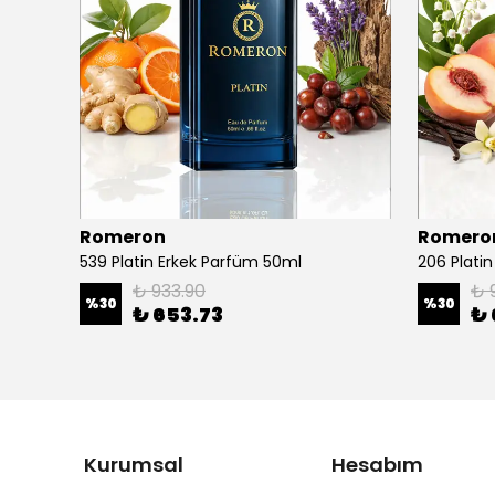
Romeron
Romero
539 Platin Erkek Parfüm 50ml
206 Plati
₺ 933.90
₺ 
%
30
%
30
₺ 653.73
₺ 
Kurumsal
Hesabım