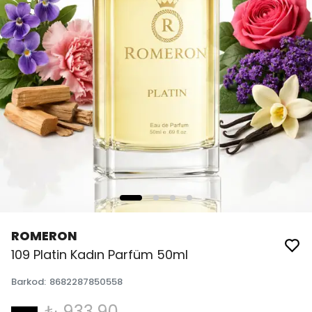
ROMERON
109 Platin Kadın Parfüm 50ml
Barkod
:
8682287850558
₺ 933.90