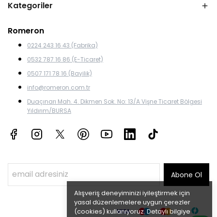
Kategoriler
Romeron
0224 243 16 43 (Fabrika)
0532 787 16 86 (E-Ticaret)
0507 171 78 16 (Bayilik)
info@romeron.com.tr
Duaçınarı Mah. 4. Dikmen Sok. No: 13/A Vişne Ticaret Bölgesi
Yıldırım/BURSA
Abone Ol
Alışveriş deneyiminizi iyileştirmek için
yasal düzenlemelere uygun çerezler
(cookies) kullanıyoruz. Detaylı bilgiye