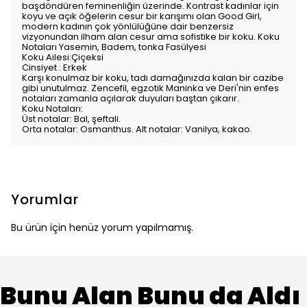
başdöndüren feminenliğin üzerinde. Kontrast kadınlar için
koyu ve açık öğelerin cesur bir karışımı olan Good Girl,
modern kadının çok yönlülüğüne dair benzersiz
vizyonundan ilham alan cesur ama sofistike bir koku. Koku
Notaları Yasemin, Badem, tonka Fasülyesi
Koku Ailesi:Çiçeksi
Cinsiyet : Erkek
Karşı konulmaz bir koku, tadı damağınızda kalan bir cazibe
gibi unutulmaz. Zencefil, egzotik Maninka ve Deri'nin enfes
notaları zamanla açılarak duyuları baştan çıkarır.
Koku Notaları:
Üst notalar: Bal, şeftali.
Orta notalar: Osmanthus. Alt notalar: Vanilya, kakao.
Yorumlar
Bu ürün için henüz yorum yapılmamış.
Bunu Alan Bunu da Aldı