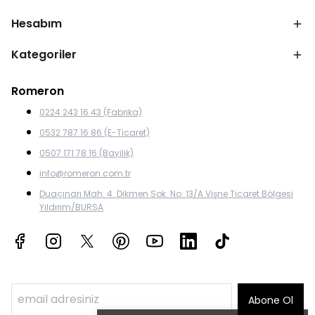
Hesabım
Kategoriler
Romeron
0224 243 16 43 (Fabrika)
0532 787 16 86 (E-Ticaret)
0507 171 78 16 (Bayilik)
info@romeron.com.tr
Duaçınarı Mah. 4. Dikmen Sok. No: 13/A Vişne Ticaret Bölgesi
Yıldırım/BURSA
Abone Ol