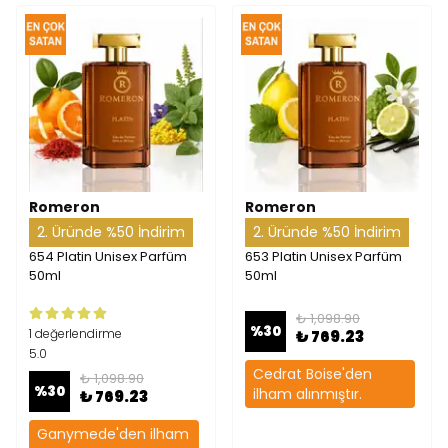
Romeron
Romeron
2. Üründe %50 İndirim
2. Üründe %50 İndirim
654 Platin Unisex Parfüm
653 Platin Unisex Parfüm
50ml
50ml
₺ 1,098.90
%
30
1 değerlendirme
₺ 769.23
5.0
Cedrat Boise'den
₺ 1,098.90
%
30
ilham alınmıştır.
₺ 769.23
Ganymede'den ilham