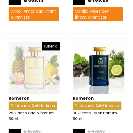
₺ 653.73
₺ 769.23
Amor Amor'dan ilham
Vanilla Vibes'den
alınmıştır.
ilham alınmıştır.
Tükendi
Romeron
Romeron
2. Üründe %50 İndirim
2. Üründe %50 İndirim
253 Platin Kadın Parfüm
307 Platin Erkek Parfüm
50ml
50ml
₺ 933.90
₺ 933.90