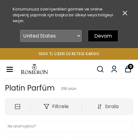
Konumunuza özel içerikleri görmek ve online
alışveriş yapmak için başka bir ülkeyi veya bölgeyi
seçin.
Devam
1000 TL ÜZERİ ÜCRETSİZ KARGO
0
Platin Parfüm
318
ürün
Filtrele
Sırala