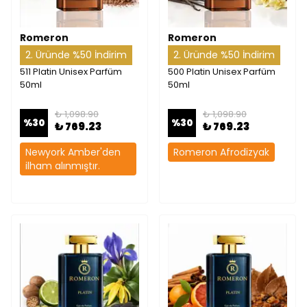
Romeron
Romeron
2. Üründe %50 İndirim
2. Üründe %50 İndirim
511 Platin Unisex Parfüm
500 Platin Unisex Parfüm
50ml
50ml
₺ 1,098.90
₺ 1,098.90
%
30
%
30
₺ 769.23
₺ 769.23
Newyork Amber'den
Romeron Afrodizyak
ilham alınmıştır.