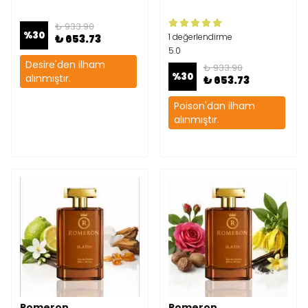
₺ 933.90
%
30
1 değerlendirme
₺ 653.73
5.0
Desire'den ilham
₺ 933.90
%
30
alınmıştır.
₺ 653.73
Poison'dan ilham
alınmıştır.
Romeron
Romeron