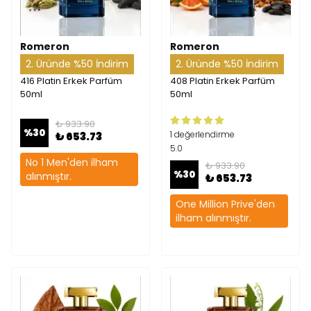
Romeron
Romeron
2. Üründe %50 İndirim
2. Üründe %50 İndirim
416 Platin Erkek Parfüm
408 Platin Erkek Parfüm
50ml
50ml
₺ 933.90
%
30
1 değerlendirme
₺ 653.73
5.0
No 1 Men'den ilham
₺ 933.90
%
30
alınmıştır.
₺ 653.73
One Million Prive'den
ilham alınmıştır.