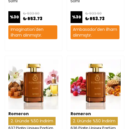
50ml
50ml
₺ 933.90
₺ 933.90
%
30
%
30
₺ 653.73
₺ 653.73
Imagination'den
Ambasador'den ilham
ilham alınmıştır.
alınmıştır.
Romeron
Romeron
2. Üründe %50 İndirim
2. Üründe %50 İndirim
637 Platin Unisex Parfüm
636 Platin Unisex Parfüm