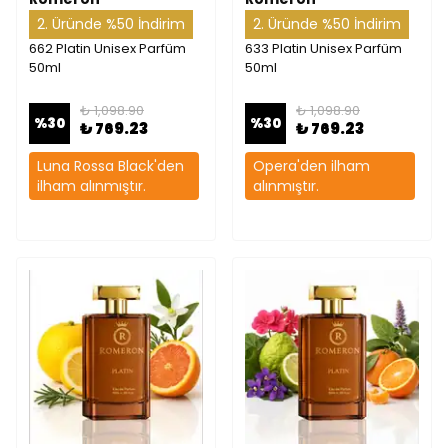
2. Üründe %50 İndirim
2. Üründe %50 İndirim
662 Platin Unisex Parfüm
633 Platin Unisex Parfüm
50ml
50ml
₺ 1,098.90
₺ 1,098.90
%
30
%
30
₺ 769.23
₺ 769.23
Luna Rossa Black'den
Opera'den ilham
ilham alınmıştır.
alınmıştır.