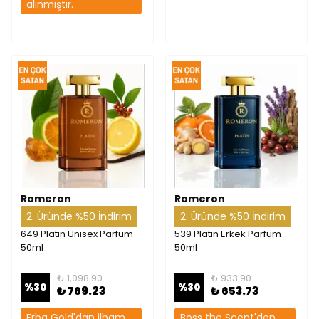
alınmıştır.
Romeron
Romeron
2. Üründe %50 İndirim
2. Üründe %50 İndirim
649 Platin Unisex Parfüm
539 Platin Erkek Parfüm
50ml
50ml
₺ 1,098.90
₺ 933.90
%
30
%
30
₺ 769.23
₺ 653.73
Erba Gold'dan ilham
Boss the Scent'den