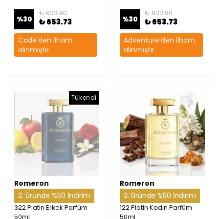
₺ 933.90
₺ 933.90
%
30
%
30
₺ 653.73
₺ 653.73
Code'den ilham
Adventure'den ilham
alınmıştır.
alınmıştır.
Tükendi
Romeron
Romeron
2. Üründe %50 İndirim
2. Üründe %50 İndirim
322 Platin Erkek Parfüm
122 Platin Kadın Parfüm
50ml
50ml