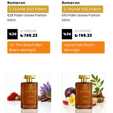
Romeron
Romeron
2. Üründe %50 İndirim
2. Üründe %50 İndirim
626 Platin Unisex Parfüm
615 Platin Unisex Parfüm
50ml
50ml
₺ 1,098.90
₺ 1,098.90
%
30
%
30
₺ 769.23
₺ 769.23
On The Beach'den
Layton'dan ilham
ilham alınmıştır.
alınmıştır.