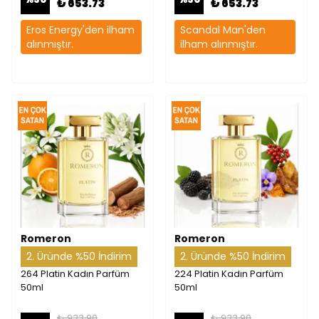
₺ 653.73
₺ 653.73
Eros Energy'den ilham
Scandal Man'den
alınmıştır.
ilham alınmıştır.
Romeron
Romeron
2. Üründe %50 İndirim
2. Üründe %50 İndirim
264 Platin Kadın Parfüm
224 Platin Kadın Parfüm
50ml
50ml
₺ 933.90
₺ 933.90