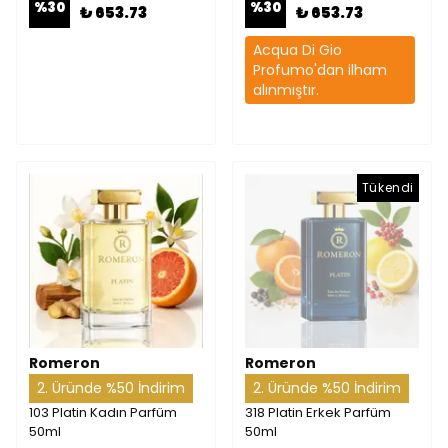
%
30
%
30
₺ 653.73
₺ 653.73
Acqua Di Gio
Profumo'dan ilham
alınmıştır.
Tükendi
Romeron
Romeron
2. Üründe %50 İndirim
2. Üründe %50 İndirim
103 Platin Kadın Parfüm
318 Platin Erkek Parfüm
50ml
50ml