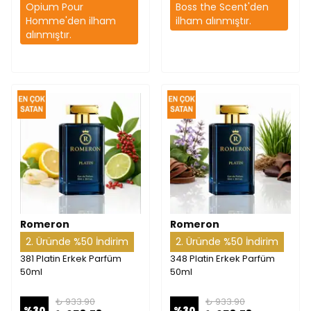
Opium Pour
Boss the Scent'den
Homme'den ilham
ilham alınmıştır.
alınmıştır.
Romeron
Romeron
2. Üründe %50 İndirim
2. Üründe %50 İndirim
381 Platin Erkek Parfüm
348 Platin Erkek Parfüm
50ml
50ml
₺ 933.90
₺ 933.90
%
30
%
30