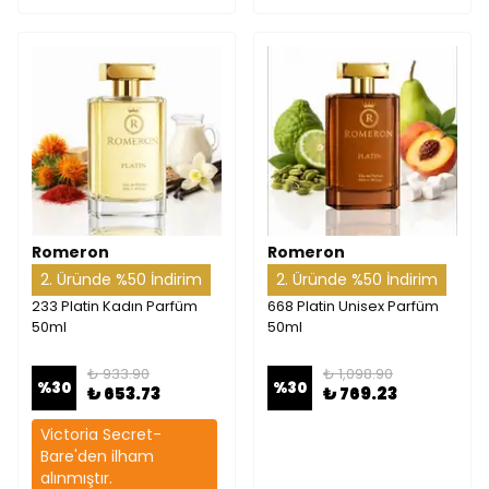
Romeron
Romeron
2. Üründe %50 İndirim
2. Üründe %50 İndirim
233 Platin Kadın Parfüm
668 Platin Unisex Parfüm
50ml
50ml
₺ 933.90
₺ 1,098.90
%
30
%
30
₺ 653.73
₺ 769.23
Victoria Secret-
Bare'den ilham
alınmıştır.