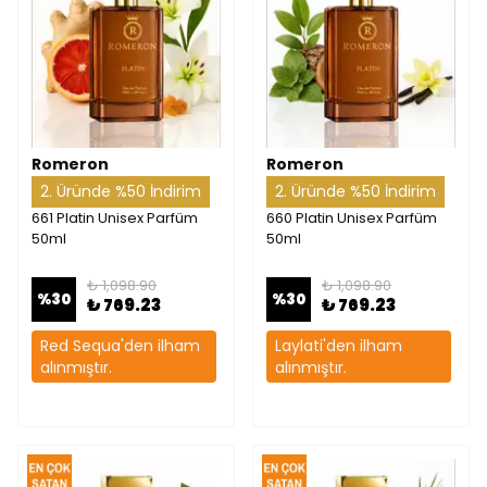
Romeron
Romeron
2. Üründe %50 İndirim
2. Üründe %50 İndirim
661 Platin Unisex Parfüm
660 Platin Unisex Parfüm
50ml
50ml
₺ 1,098.90
₺ 1,098.90
%
30
%
30
₺ 769.23
₺ 769.23
Red Sequa'den ilham
Laylati'den ilham
alınmıştır.
alınmıştır.