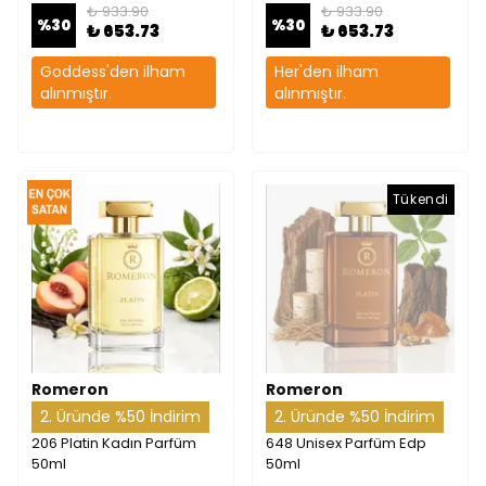
₺ 933.90
₺ 933.90
%
30
%
30
₺ 653.73
₺ 653.73
Goddess'den ilham
Her'den ilham
alınmıştır.
alınmıştır.
Tükendi
Romeron
Romeron
2. Üründe %50 İndirim
2. Üründe %50 İndirim
206 Platin Kadın Parfüm
648 Unisex Parfüm Edp
50ml
50ml