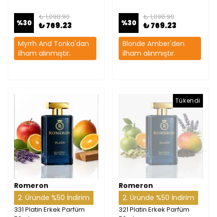
₺ 1,098.90
₺ 1,098.90
%
30
%
30
₺ 769.23
₺ 769.23
Myrrh And Tonka'dan
Blonde Amber'den
ilham alınmıştır.
ilham alınmıştır.
Tükendi
Romeron
Romeron
2. Üründe %50 İndirim
2. Üründe %50 İndirim
331 Platin Erkek Parfüm
321 Platin Erkek Parfüm