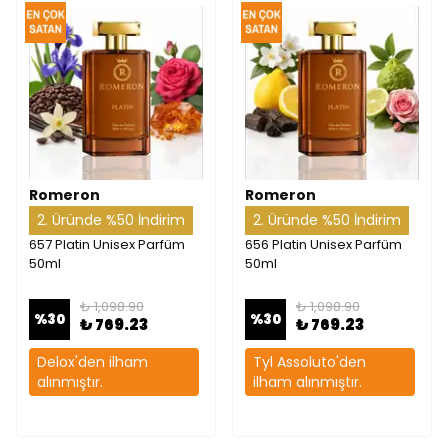
Romeron
Romeron
2. Üründe %50 İndirim
2. Üründe %50 İndirim
657 Platin Unisex Parfüm
656 Platin Unisex Parfüm
50ml
50ml
₺ 1,098.90
₺ 1,098.90
%
30
%
30
₺ 769.23
₺ 769.23
Delox'den ilham
Tyl Assoluto'den
alınmıştır.
ilham alınmıştır.