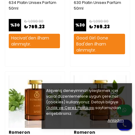
634 Platin Unisex Parfüm
630 Platin Unisex Parfüm
50ml
50ml
₺ 1,098.90
₺ 1,098.90
%
30
%
30
₺ 769.23
₺ 769.23
Hacivat'den ilham
Good Girl Gone
alınmıştır.
Bad'den ilham
alınmıştır.
Alışveriş deneyiminizi iyileştirmek için
yasal düzenlemelere uygun çerezler
(cookies) kullanıyoruz. Detaylı bilgiye
Gizlilik ve Çerez Politikası
sayfamızdan
erişebilirsiniz.
Anladım
Romeron
Romeron