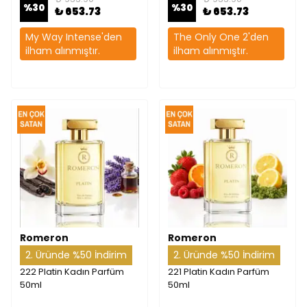
%
30
%
30
₺ 653.73
₺ 653.73
My Way Intense'den
The Only One 2'den
ilham alınmıştır.
ilham alınmıştır.
Romeron
Romeron
2. Üründe %50 İndirim
2. Üründe %50 İndirim
222 Platin Kadın Parfüm
221 Platin Kadın Parfüm
50ml
50ml