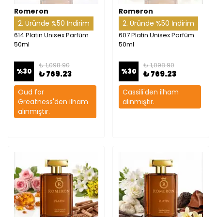
Romeron
Romeron
2. Üründe %50 İndirim
2. Üründe %50 İndirim
614 Platin Unisex Parfüm
607 Platin Unisex Parfüm
50ml
50ml
₺ 1,098.90
₺ 1,098.90
%
30
%
30
₺ 769.23
₺ 769.23
Oud for
Cassili'den ilham
Greatness'den ilham
alınmıştır.
alınmıştır.