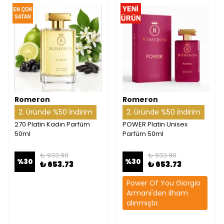
Romeron
Romeron
2. Üründe %50 İndirim
2. Üründe %50 İndirim
270 Platin Kadın Parfüm
POWER Platin Unisex
50ml
Parfüm 50ml
₺ 933.90
₺ 933.90
%
30
%
30
₺ 653.73
₺ 653.73
Power Of You Giorgio
Armani'den ilham
alınmıştır.