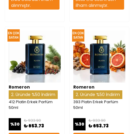
alınmıştır.
ilham alınmıştır.
Romeron
Romeron
2. Üründe %50 İndirim
2. Üründe %50 İndirim
412 Platin Erkek Parfüm
393 Platin Erkek Parfüm
50ml
50ml
₺ 933.90
₺ 933.90
%
30
%
30
₺ 653.73
₺ 653.73