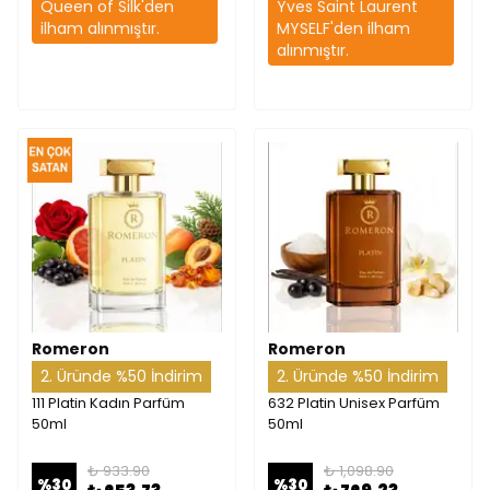
Queen of Silk'den
Yves Saint Laurent
ilham alınmıştır.
MYSELF'den ilham
alınmıştır.
Romeron
Romeron
2. Üründe %50 İndirim
2. Üründe %50 İndirim
111 Platin Kadın Parfüm
632 Platin Unisex Parfüm
50ml
50ml
₺ 933.90
₺ 1,098.90
%
30
%
30