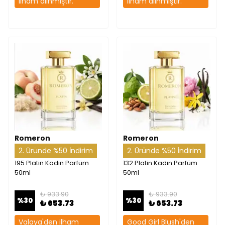
ilham alınmıştır.
ilham alınmıştır.
Romeron
Romeron
2. Üründe %50 İndirim
2. Üründe %50 İndirim
195 Platin Kadın Parfüm
132 Platin Kadın Parfüm
50ml
50ml
₺ 933.90
₺ 933.90
%
30
%
30
₺ 653.73
₺ 653.73
Valaya'den ilham
Good Girl Blush'den