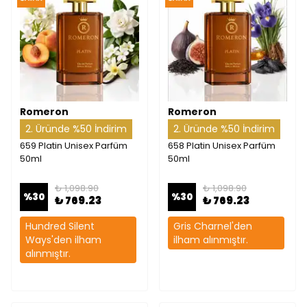
Romeron
Romeron
2. Üründe %50 İndirim
2. Üründe %50 İndirim
659 Platin Unisex Parfüm
658 Platin Unisex Parfüm
50ml
50ml
₺ 1,098.90
₺ 1,098.90
%
30
%
30
₺ 769.23
₺ 769.23
Hundred Silent
Gris Charnel'den
Ways'den ilham
ilham alınmıştır.
alınmıştır.