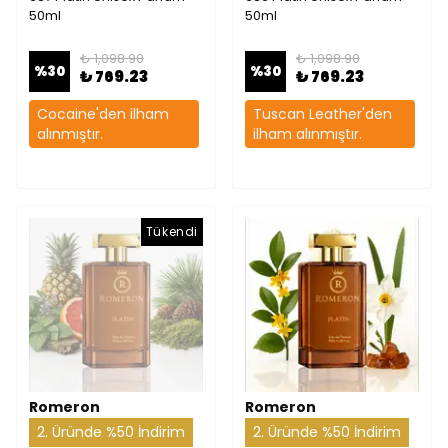
50ml
50ml
₺ 1,098.90
₺ 1,098.90
%
30
%
30
₺ 769.23
₺ 769.23
Cocaine'den ilham
Tuscan Leather'den
alınmıştır.
ilham alınmıştır.
Tükendi
Romeron
Romeron
2. Üründe %50 İndirim
2. Üründe %50 İndirim