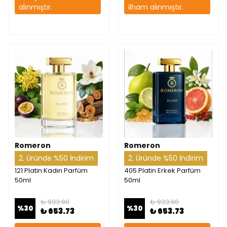
alınmıştır.
ilham alınmıştır.
Romeron
Romeron
2. Üründe %50 İndirim
2. Üründe %50 İndirim
121 Platin Kadın Parfüm
405 Platin Erkek Parfüm
50ml
50ml
₺ 933.90
₺ 933.90
%
30
%
30
₺ 653.73
₺ 653.73