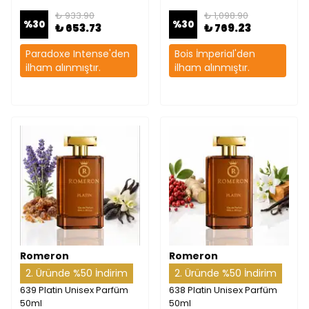
₺ 933.90
₺ 1,098.90
%
30
%
30
₺ 653.73
₺ 769.23
Paradoxe Intense'den
Bois İmperial'den
ilham alınmıştır.
ilham alınmıştır.
Romeron
Romeron
2. Üründe %50 İndirim
2. Üründe %50 İndirim
639 Platin Unisex Parfüm
638 Platin Unisex Parfüm
50ml
50ml