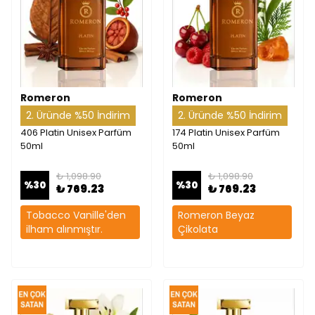
Romeron
Romeron
2. Üründe %50 İndirim
2. Üründe %50 İndirim
406 Platin Unisex Parfüm
174 Platin Unisex Parfüm
50ml
50ml
₺ 1,098.90
₺ 1,098.90
%
30
%
30
₺ 769.23
₺ 769.23
Tobacco Vanille'den
Romeron Beyaz
ilham alınmıştır.
Çikolata