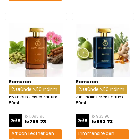
Romeron
Romeron
2. Üründe %50 İndirim
2. Üründe %50 İndirim
667 Platin Unisex Parfüm
349 Platin Erkek Parfüm
50ml
50ml
₺ 1,098.90
₺ 933.90
%
30
%
30
₺ 769.23
₺ 653.73
African Leather'den
L’Immensite'den