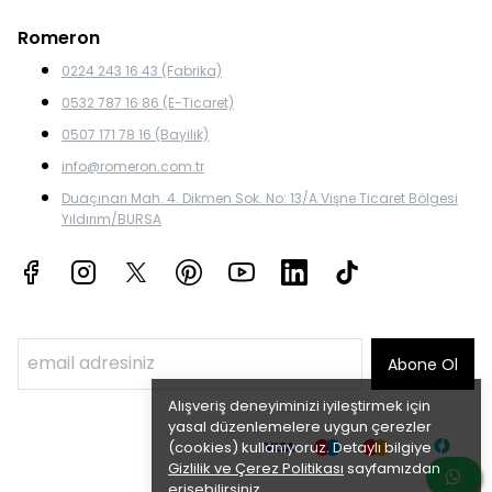
Romeron
0224 243 16 43 (Fabrika)
0532 787 16 86 (E-Ticaret)
0507 171 78 16 (Bayilik)
info@romeron.com.tr
Duaçınarı Mah. 4. Dikmen Sok. No: 13/A Vişne Ticaret Bölgesi
Yıldırım/BURSA
Abone Ol
Alışveriş deneyiminizi iyileştirmek için
yasal düzenlemelere uygun çerezler
(cookies) kullanıyoruz. Detaylı bilgiye
Gizlilik ve Çerez Politikası
sayfamızdan
erişebilirsiniz.