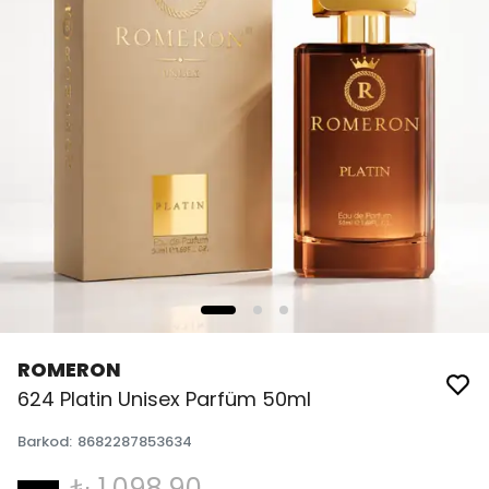
ROMERON
624 Platin Unisex Parfüm 50ml
Barkod
:
8682287853634
₺ 1,098.90