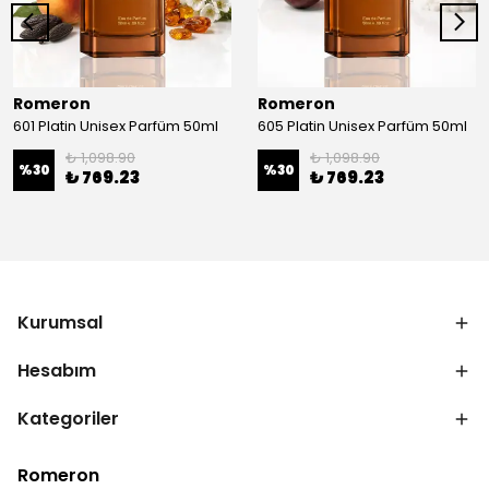
Romeron
Romeron
601 Platin Unisex Parfüm 50ml
605 Platin Unisex Parfüm 50ml
₺ 1,098.90
₺ 1,098.90
%
30
%
30
₺ 769.23
₺ 769.23
Kurumsal
Hesabım
Kategoriler
Romeron