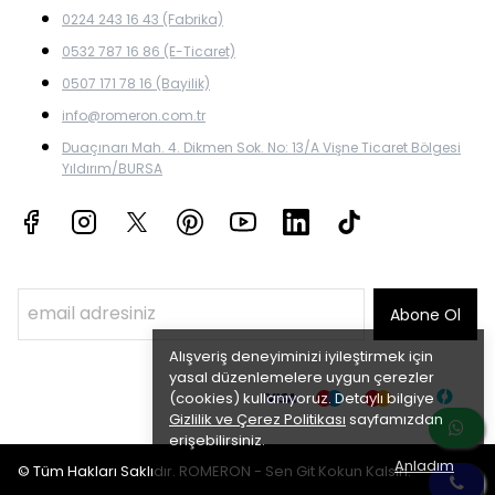
0224 243 16 43 (Fabrika)
0532 787 16 86 (E-Ticaret)
0507 171 78 16 (Bayilik)
info@romeron.com.tr
Duaçınarı Mah. 4. Dikmen Sok. No: 13/A Vişne Ticaret Bölgesi
Yıldırım/BURSA
Abone Ol
Alışveriş deneyiminizi iyileştirmek için
yasal düzenlemelere uygun çerezler
(cookies) kullanıyoruz. Detaylı bilgiye
Gizlilik ve Çerez Politikası
sayfamızdan
erişebilirsiniz.
Anladım
© Tüm Hakları Saklıdır. ROMERON - Sen Git Kokun Kalsın.