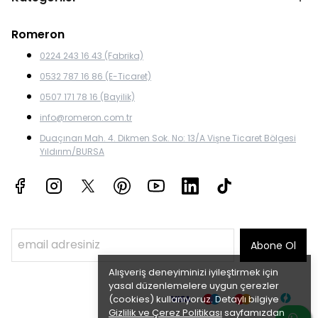
Romeron
0224 243 16 43 (Fabrika)
0532 787 16 86 (E-Ticaret)
0507 171 78 16 (Bayilik)
info@romeron.com.tr
Duaçınarı Mah. 4. Dikmen Sok. No: 13/A Vişne Ticaret Bölgesi
Yıldırım/BURSA
Abone Ol
Alışveriş deneyiminizi iyileştirmek için
yasal düzenlemelere uygun çerezler
(cookies) kullanıyoruz. Detaylı bilgiye
Gizlilik ve Çerez Politikası
sayfamızdan