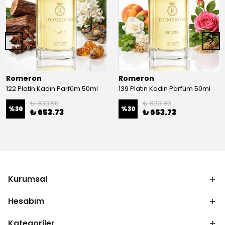
Romeron
Romeron
122 Platin Kadın Parfüm 50ml
139 Platin Kadın Parfüm 50ml
₺ 933.90
₺ 933.90
%
30
%
30
₺ 653.73
₺ 653.73
Kurumsal
Hesabım
Kategoriler