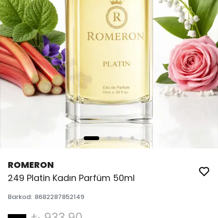
ROMERON
249 Platin Kadın Parfüm 50ml
Barkod
:
8682287852149
₺ 933.90