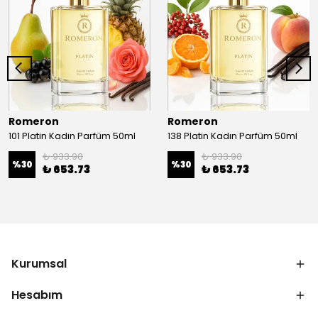
Romeron
Romeron
101 Platin Kadın Parfüm 50ml
138 Platin Kadın Parfüm 50ml
₺ 933.90
₺ 933.90
%
30
%
30
₺ 653.73
₺ 653.73
Kurumsal
Hesabım