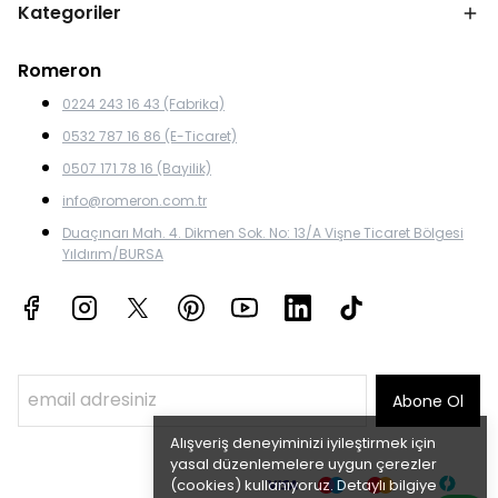
Kategoriler
Romeron
0224 243 16 43 (Fabrika)
0532 787 16 86 (E-Ticaret)
0507 171 78 16 (Bayilik)
info@romeron.com.tr
Duaçınarı Mah. 4. Dikmen Sok. No: 13/A Vişne Ticaret Bölgesi
Yıldırım/BURSA
Abone Ol
Alışveriş deneyiminizi iyileştirmek için
yasal düzenlemelere uygun çerezler
(cookies) kullanıyoruz. Detaylı bilgiye