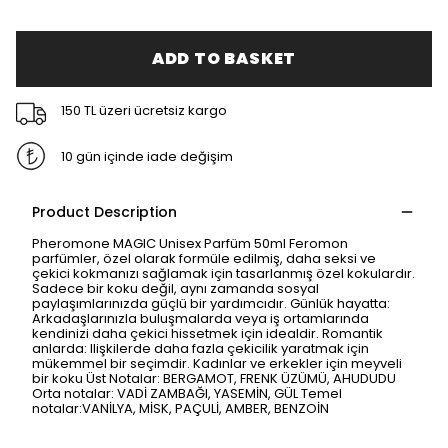
ADD TO BASKET
150 TL üzeri ücretsiz kargo
10 gün içinde iade değişim
Product Description
Pheromone MAGIC Unisex Parfüm 50ml Feromon
parfümler, özel olarak formüle edilmiş, daha seksi ve
çekici kokmanızı sağlamak için tasarlanmış özel kokulardır.
Sadece bir koku değil, aynı zamanda sosyal
paylaşımlarınızda güçlü bir yardımcıdır. Günlük hayatta:
Arkadaşlarınızla buluşmalarda veya iş ortamlarında
kendinizi daha çekici hissetmek için idealdir. Romantik
anlarda: Ilişkilerde daha fazla çekicilik yaratmak için
mükemmel bir seçimdir. Kadınlar ve erkekler için meyveli
bir koku Üst Notalar: BERGAMOT, FRENK ÜZÜMÜ, AHUDUDU
Orta notalar: VADİ ZAMBAĞI, YASEMİN, GÜL Temel
notalar:VANİLYA, MİSK, PAÇULİ, AMBER, BENZOİN