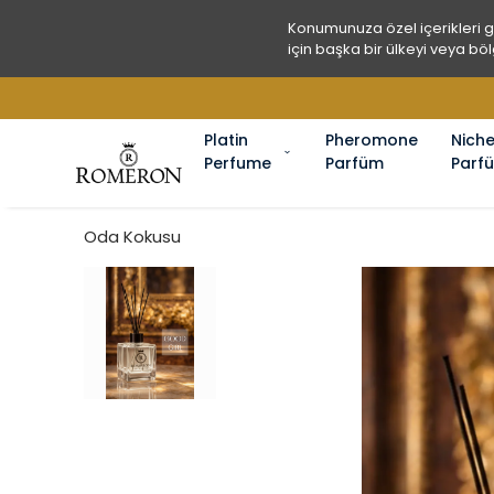
Konumunuza özel içerikleri 
için başka bir ülkeyi veya böl
Platin
Pheromone
Nich
Perfume
Parfüm
Parf
Oda Kokusu