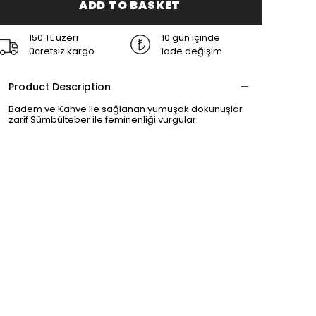
ADD TO BASKET
150 TL üzeri
10 gün içinde
ücretsiz kargo
iade değişim
Product Description
Badem ve Kahve ile sağlanan yumuşak dokunuşlar
zarif Sümbülteber ile feminenliği vurgular.