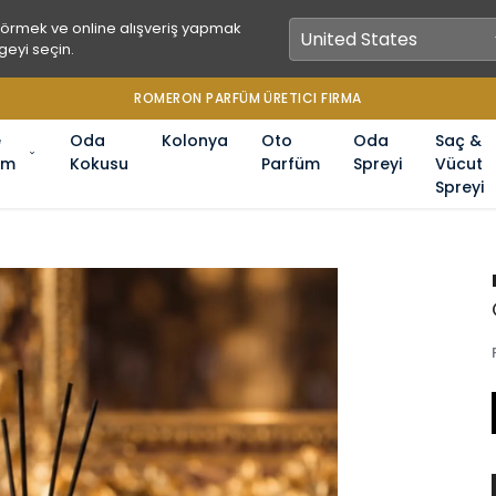
görmek ve online alışveriş yapmak
geyi seçin.
ROMERON PARFÜM ÜRETICI FIRMA
e
Oda
Kolonya
Oto
Oda
Saç &
üm
Kokusu
Parfüm
Spreyi
Vücut
Spreyi