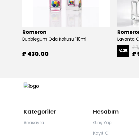
Romeron
Romero
l
Bubblegum Oda Kokusu 110ml
Lavanta O
₽ 1
%
35
₽ 430.00
₽ 
Kategoriler
Hesabım
Anasayfa
Giriş Yap
Kayıt Ol