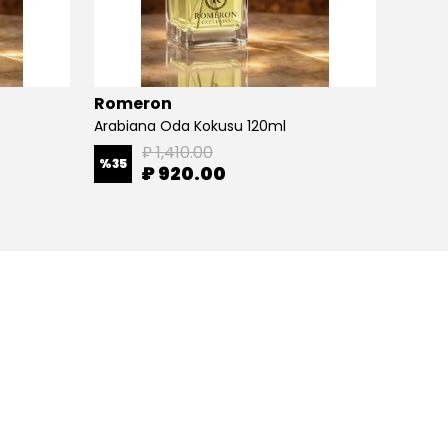
Romeron
Rome
Arabiana Oda Kokusu 120ml
Hanıme
₽ 1,410.00
%
35
%
35
₽ 920.00