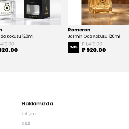
n
Romeron
da Kokusu 120ml
Jasmin Oda Kokusu 120ml
,410.00
₽ 1,410.00
%
35
920.00
₽ 920.00
Hakkımızda
İletişim
S.S.S