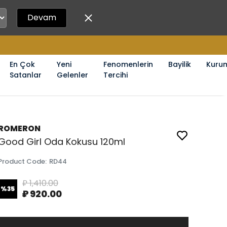
Devam
En Çok
Yeni
Fenomenlerin
Bayilik
Kuru
Satanlar
Gelenler
Tercihi
ROMERON
Good Girl Oda Kokusu 120ml
Product Code
:
RD44
₽ 1,410.00
%
35
₽ 920.00